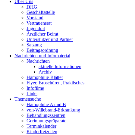
Über Uns
DHG
Geschäftsstelle
Vorstand
Vertrauensrat
Jugendrat
Ärztlicher Beirat
Unterstützer und Partner
Satzung
Beitragsordnung
Nachrichten und Infomaterial
Nachrichten
aktuelle Informationen
Archiv
Hämophilie-Blätter
Flyer, Broschüren, Praktisches
Infofilme
Links
Themensuche
Hämophilie A und B
von-Willebrand-Erkrankung
Behandlungszentren
Gerinnungspräparate
Terminkalender
Kinderfreizeiten