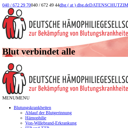
040 / 672 29 70
040 / 672 49 44
dhg
( at )
dhg.de
DATENSCHUTZ
I
Blut verbindet alle
MENU
MENU
Blutungskrankheiten
Ablauf der Blutgerinnung
Hämophilie
Von-Willebrand-Erkrankung