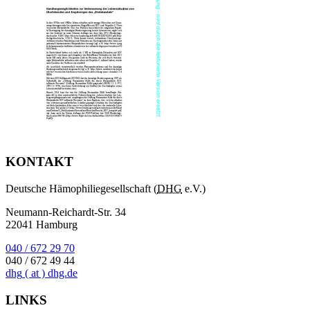
KONTAKT
Deutsche Hämophiliegesellschaft (
DHG
e.V.)
Neumann-Reichardt-Str. 34
22041 Hamburg
040 / 672 29 70
040 / 672 49 44
dhg
( at )
dhg.de
LINKS