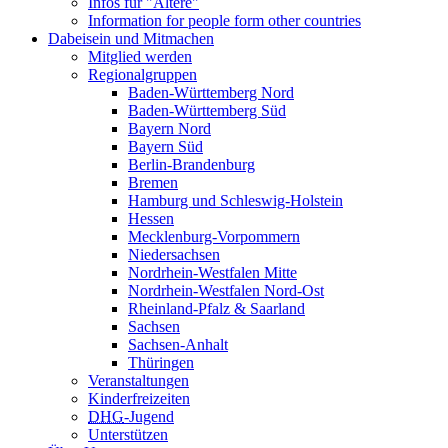
Infos für "Ältere"
Information for people form other countries
Dabeisein und Mitmachen
Mitglied werden
Regionalgruppen
Baden-Württemberg Nord
Baden-Württemberg Süd
Bayern Nord
Bayern Süd
Berlin-Brandenburg
Bremen
Hamburg und Schleswig-Holstein
Hessen
Mecklenburg-Vorpommern
Niedersachsen
Nordrhein-Westfalen Mitte
Nordrhein-Westfalen Nord-Ost
Rheinland-Pfalz & Saarland
Sachsen
Sachsen-Anhalt
Thüringen
Veranstaltungen
Kinderfreizeiten
DHG
-Jugend
Unterstützen