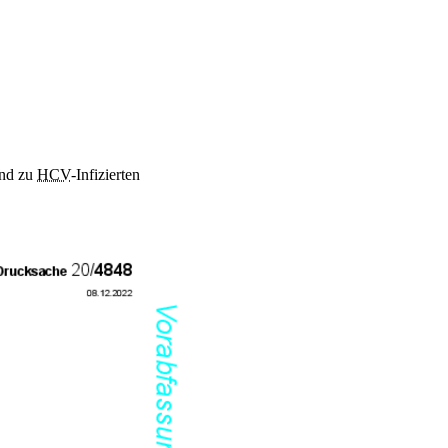
und zu
HCV
-Infizierten