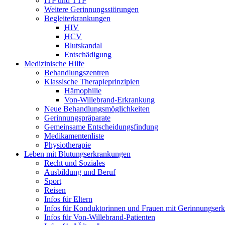
ITP und TTP
Weitere Gerinnungsstörungen
Begleiterkrankungen
HIV
HCV
Blutskandal
Entschädigung
Medizinische Hilfe
Behandlungszentren
Klassische Therapieprinzipien
Hämophilie
Von-Willebrand-Erkrankung
Neue Behandlungsmöglichkeiten
Gerinnungspräparate
Gemeinsame Entscheidungsfindung
Medikamentenliste
Physiotherapie
Leben mit Blutungserkrankungen
Recht und Soziales
Ausbildung und Beruf
Sport
Reisen
Infos für Eltern
Infos für Konduktorinnen und Frauen mit Gerinnungser
Infos für Von-Willebrand-Patienten