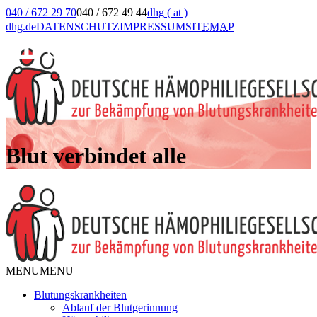
040 / 672 29 70
040 / 672 49 44
dhg
( at )
dhg.de
DATENSCHUTZ
IMPRESSUM
SIT
EMA
P
Blut verbindet alle
MENU
MENU
Blutungskrankheiten
Ablauf der Blutgerinnung