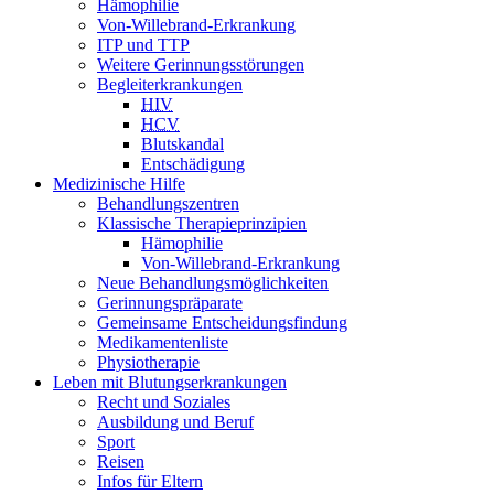
Hämophilie
Von-Willebrand-Erkrankung
ITP und TTP
Weitere Gerinnungsstörungen
Begleiterkrankungen
HIV
HCV
Blutskandal
Entschädigung
Medizinische Hilfe
Behandlungszentren
Klassische Therapieprinzipien
Hämophilie
Von-Willebrand-Erkrankung
Neue Behandlungsmöglichkeiten
Gerinnungspräparate
Gemeinsame Entscheidungsfindung
Medikamentenliste
Physiotherapie
Leben mit Blutungserkrankungen
Recht und Soziales
Ausbildung und Beruf
Sport
Reisen
Infos für Eltern