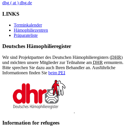
dhg
( at )
dhg.de
LINKS
Terminkalender
Hämophiliezentren
Präparateliste
Deutsches Hämophilieregister
Wir sind Projektpartner des Deutschen Hämophilieregisters (
DHR
)
und möchten unsere Mitglieder zur Teilnahme am
DHR
ermuntern.
Bitte sprechen Sie dazu auch Ihren Behandler an. Ausführliche
Informationen finden Sie
beim
PEI
.
Information for refugees