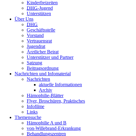
Kinderfreizeiten
DHG
-Jugend
Unterstützen
Über Uns
DHG
Geschäftsstelle
Vorstand
Vertrauensrat
Jugendrat
Ärztlicher Beirat
Unterstützer und Partner
Satzung
Beitragsordnung
Nachrichten und Infomaterial
Nachrichten
aktuelle Informationen
Archiv
Hämophilie-Blätter
Flyer, Broschüren, Praktisches
Infofilme
Links
Themensuche
Hämophilie A und B
von-Willebrand-Erkrankung
Behandlungszentren