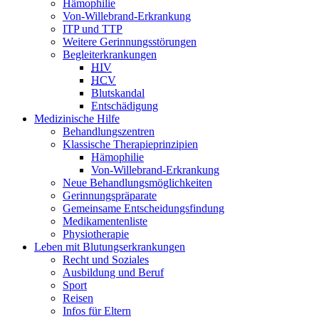
Hämophilie
Von-Willebrand-Erkrankung
ITP und TTP
Weitere Gerinnungsstörungen
Begleiterkrankungen
HIV
HCV
Blutskandal
Entschädigung
Medizinische Hilfe
Behandlungszentren
Klassische Therapieprinzipien
Hämophilie
Von-Willebrand-Erkrankung
Neue Behandlungsmöglichkeiten
Gerinnungspräparate
Gemeinsame Entscheidungsfindung
Medikamentenliste
Physiotherapie
Leben mit Blutungserkrankungen
Recht und Soziales
Ausbildung und Beruf
Sport
Reisen
Infos für Eltern