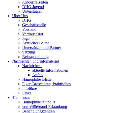
Kinderfreizeiten
DHG
-Jugend
Unterstützen
Über Uns
DHG
Geschäftsstelle
Vorstand
Vertrauensrat
Jugendrat
Ärztlicher Beirat
Unterstützer und Partner
Satzung
Beitragsordnung
Nachrichten und Infomaterial
Nachrichten
aktuelle Informationen
Archiv
Hämophilie-Blätter
Flyer, Broschüren, Praktisches
Infofilme
Links
Themensuche
Hämophilie A und B
von-Willebrand-Erkrankung
Behandlungszentren