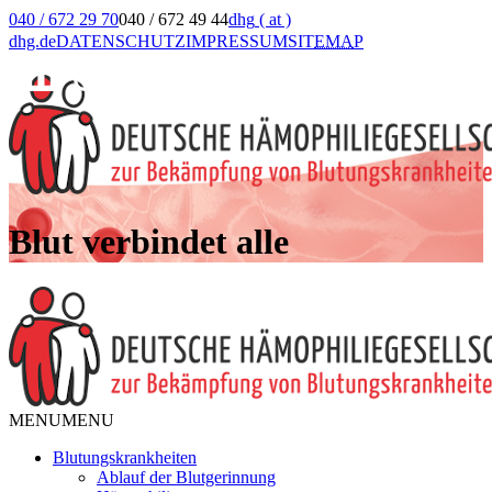
040 / 672 29 70
040 / 672 49 44
dhg
( at )
dhg.de
DATENSCHUTZ
IMPRESSUM
SIT
EMA
P
Blut verbindet alle
MENU
MENU
Blutungskrankheiten
Ablauf der Blutgerinnung