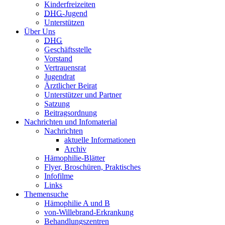
Kinderfreizeiten
DHG
-Jugend
Unterstützen
Über Uns
DHG
Geschäftsstelle
Vorstand
Vertrauensrat
Jugendrat
Ärztlicher Beirat
Unterstützer und Partner
Satzung
Beitragsordnung
Nachrichten und Infomaterial
Nachrichten
aktuelle Informationen
Archiv
Hämophilie-Blätter
Flyer, Broschüren, Praktisches
Infofilme
Links
Themensuche
Hämophilie A und B
von-Willebrand-Erkrankung
Behandlungszentren