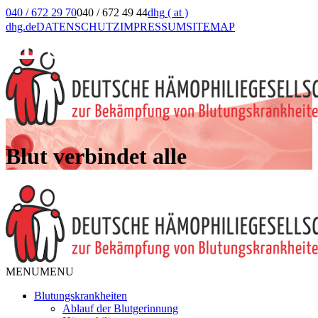
040 / 672 29 70
040 / 672 49 44
dhg
( at )
dhg.de
DATENSCHUTZ
IMPRESSUM
SIT
EMA
P
Blut verbindet alle
MENU
MENU
Blutungskrankheiten
Ablauf der Blutgerinnung