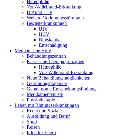
Hämophilie
Von-Willebrand-Erkrankung
ITP und TTP
Weitere Gerinnungsstörungen
Begleiterkrankungen
HIV
HCV
Blutskandal
Entschädigung
Medizinische Hilfe
Behandlungszentren
Klassische Therapieprinzipien
Hämophilie
Von-Willebrand-Erkrankung
Neue Behandlungsmöglichkeiten
Gerinnungspräparate
Gemeinsame Entscheidungsfindung
Medikamentenliste
Physiotherapie
Leben mit Blutungserkrankungen
Recht und Soziales
Ausbildung und Beruf
Sport
Reisen
Infos für Eltern