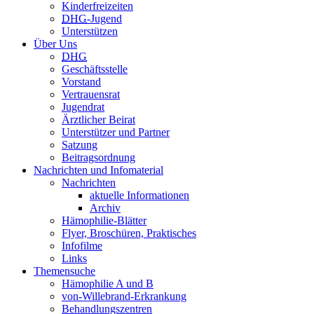
Kinderfreizeiten
DHG
-Jugend
Unterstützen
Über Uns
DHG
Geschäftsstelle
Vorstand
Vertrauensrat
Jugendrat
Ärztlicher Beirat
Unterstützer und Partner
Satzung
Beitragsordnung
Nachrichten und Infomaterial
Nachrichten
aktuelle Informationen
Archiv
Hämophilie-Blätter
Flyer, Broschüren, Praktisches
Infofilme
Links
Themensuche
Hämophilie A und B
von-Willebrand-Erkrankung
Behandlungszentren