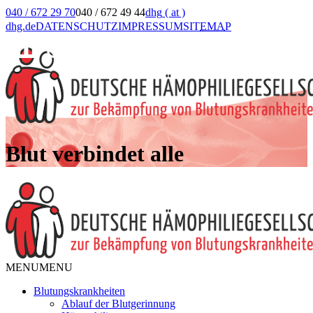
040 / 672 29 70
040 / 672 49 44
dhg
( at )
dhg.de
DATENSCHUTZ
IMPRESSUM
SIT
EMA
P
Blut verbindet alle
MENU
MENU
Blutungskrankheiten
Ablauf der Blutgerinnung