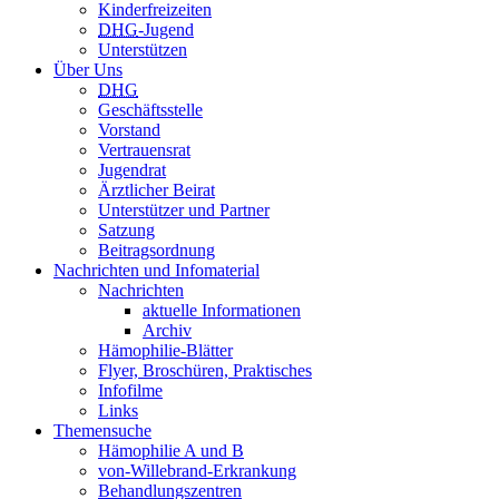
Kinderfreizeiten
DHG
-Jugend
Unterstützen
Über Uns
DHG
Geschäftsstelle
Vorstand
Vertrauensrat
Jugendrat
Ärztlicher Beirat
Unterstützer und Partner
Satzung
Beitragsordnung
Nachrichten und Infomaterial
Nachrichten
aktuelle Informationen
Archiv
Hämophilie-Blätter
Flyer, Broschüren, Praktisches
Infofilme
Links
Themensuche
Hämophilie A und B
von-Willebrand-Erkrankung
Behandlungszentren