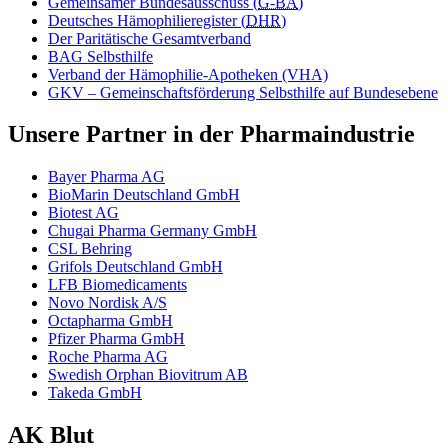
Gemeinsamer Bundesausschuss (
G-BA
)
Deutsches Hämophilieregister (
DHR
)
Der Paritätische Gesamtverband
BAG Selbsthilfe
Verband der Hämophilie-Apotheken (VHA)
GKV – Gemeinschaftsförderung Selbsthilfe auf Bundesebene
Unsere Partner in der Pharmaindustrie
Bayer Pharma AG
BioMarin Deutschland GmbH
Biotest AG
Chugai Pharma Germany GmbH
CSL Behring
Grifols Deutschland GmbH
LFB Biomedicaments
Novo Nordisk A/S
Octapharma GmbH
Pfizer Pharma GmbH
Roche Pharma AG
Swedish Orphan Biovitrum AB
Takeda GmbH
AK Blut