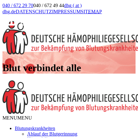
040 / 672 29 70
040 / 672 49 44
dhg
( at )
dhg.de
DATENSCHUTZ
IMPRESSUM
SIT
EMA
P
Blut verbindet alle
MENU
MENU
Blutungskrankheiten
Ablauf der Blutgerinnung