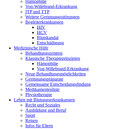
Hämophilie
Von-Willebrand-Erkrankung
ITP und TTP
Weitere Gerinnungsstörungen
Begleiterkrankungen
HIV
HCV
Blutskandal
Entschädigung
Medizinische Hilfe
Behandlungszentren
Klassische Therapieprinzipien
Hämophilie
Von-Willebrand-Erkrankung
Neue Behandlungsmöglichkeiten
Gerinnungspräparate
Gemeinsame Entscheidungsfindung
Medikamentenliste
Physiotherapie
Leben mit Blutungserkrankungen
Recht und Soziales
Ausbildung und Beruf
Sport
Reisen
Infos für Eltern