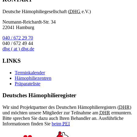
Deutsche Hämophiliegesellschaft (
DHG
e.V.)
Neumann-Reichardt-Str. 34
22041 Hamburg
040 / 672 29 70
040 / 672 49 44
dhg
( at )
dhg.de
LINKS
Terminkalender
Hämophiliezentren
Präparateliste
Deutsches Hämophilieregister
Wir sind Projektpartner des Deutschen Hämophilieregisters (
DHR
)
und möchten unsere Mitglieder zur Teilnahme am
DHR
ermuntern.
Bitte sprechen Sie dazu auch Ihren Behandler an. Ausführliche
Informationen finden Sie
beim
PEI