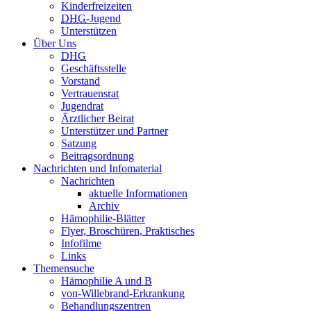
Kinderfreizeiten
DHG
-Jugend
Unterstützen
Über Uns
DHG
Geschäftsstelle
Vorstand
Vertrauensrat
Jugendrat
Ärztlicher Beirat
Unterstützer und Partner
Satzung
Beitragsordnung
Nachrichten und Infomaterial
Nachrichten
aktuelle Informationen
Archiv
Hämophilie-Blätter
Flyer, Broschüren, Praktisches
Infofilme
Links
Themensuche
Hämophilie A und B
von-Willebrand-Erkrankung
Behandlungszentren