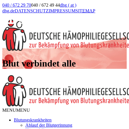
040 / 672 29 70
040 / 672 49 44
dhg
( at )
dhg.de
DATENSCHUTZ
IMPRESSUM
SIT
EMA
P
Blut verbindet alle
MENU
MENU
Blutungskrankheiten
Ablauf der Blutgerinnung