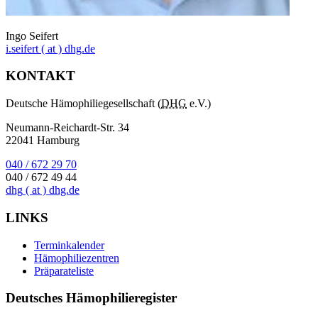
Ingo Seifert
i.seifert
( at )
dhg.de
KONTAKT
Deutsche Hämophiliegesellschaft (
DHG
e.V.)
Neumann-Reichardt-Str. 34
22041 Hamburg
040 / 672 29 70
040 / 672 49 44
dhg
( at )
dhg.de
LINKS
Terminkalender
Hämophiliezentren
Präparateliste
Deutsches Hämophilieregister