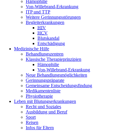
Hämophilie
Von-Willebrand-Erkrankung
ITP und TTP
Weitere Gerinnungsstörungen
Begleiterkrankungen
HIV
HCV
Blutskandal
Entschädigung
Medizinische Hilfe
Behandlungszentren
Klassische Therapieprinzipien
Hämophilie
Von-Willebrand-Erkrankung
Neue Behandlungsmöglichkeiten
Gerinnungspräparate
Gemeinsame Entscheidungsfindung
Medikamentenliste
Physiotherapie
Leben mit Blutungserkrankungen
Recht und Soziales
Ausbildung und Beruf
Sport
Reisen
Infos für Eltern