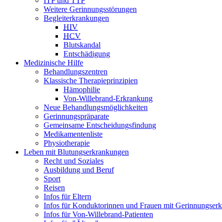
ITP und TTP
Weitere Gerinnungsstörungen
Begleiterkrankungen
HIV
HCV
Blutskandal
Entschädigung
Medizinische Hilfe
Behandlungszentren
Klassische Therapieprinzipien
Hämophilie
Von-Willebrand-Erkrankung
Neue Behandlungsmöglichkeiten
Gerinnungspräparate
Gemeinsame Entscheidungsfindung
Medikamentenliste
Physiotherapie
Leben mit Blutungserkrankungen
Recht und Soziales
Ausbildung und Beruf
Sport
Reisen
Infos für Eltern
Infos für Konduktorinnen und Frauen mit Gerinnungser
Infos für Von-Willebrand-Patienten