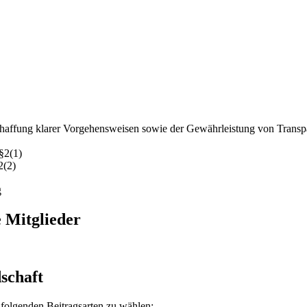
chaffung klarer Vorgehensweisen sowie der Gewährleistung von Transp
§2(1)
2(2)
g
e Mitglieder
dschaft
r folgenden Beitragsarten zu wählen: