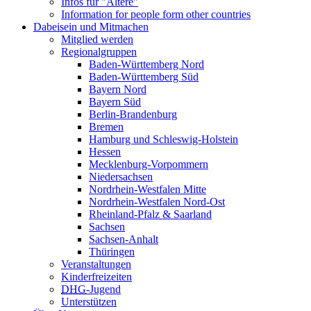
Infos für "Ältere"
Information for people form other countries
Dabeisein und Mitmachen
Mitglied werden
Regionalgruppen
Baden-Württemberg Nord
Baden-Württemberg Süd
Bayern Nord
Bayern Süd
Berlin-Brandenburg
Bremen
Hamburg und Schleswig-Holstein
Hessen
Mecklenburg-Vorpommern
Niedersachsen
Nordrhein-Westfalen Mitte
Nordrhein-Westfalen Nord-Ost
Rheinland-Pfalz & Saarland
Sachsen
Sachsen-Anhalt
Thüringen
Veranstaltungen
Kinderfreizeiten
DHG
-Jugend
Unterstützen