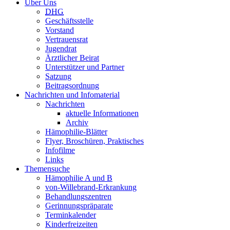
Über Uns
DHG
Geschäftsstelle
Vorstand
Vertrauensrat
Jugendrat
Ärztlicher Beirat
Unterstützer und Partner
Satzung
Beitragsordnung
Nachrichten und Infomaterial
Nachrichten
aktuelle Informationen
Archiv
Hämophilie-Blätter
Flyer, Broschüren, Praktisches
Infofilme
Links
Themensuche
Hämophilie A und B
von-Willebrand-Erkrankung
Behandlungszentren
Gerinnungspräparate
Terminkalender
Kinderfreizeiten