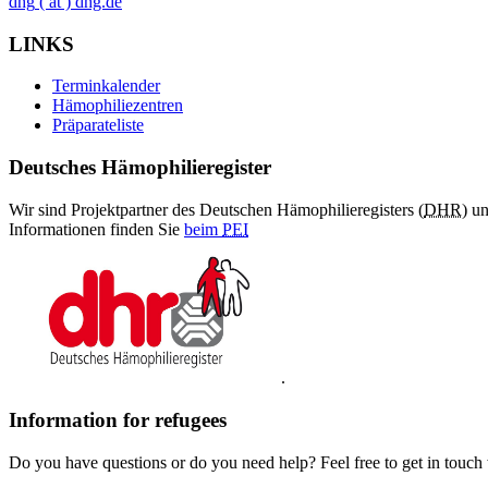
dhg
( at )
dhg.de
LINKS
Terminkalender
Hämophiliezentren
Präparateliste
Deutsches Hämophilieregister
Wir sind Projektpartner des Deutschen Hämophilieregisters (
DHR
) u
Informationen finden Sie
beim
PEI
.
Information for refugees
Do you have questions or do you need help? Feel free to get in touch