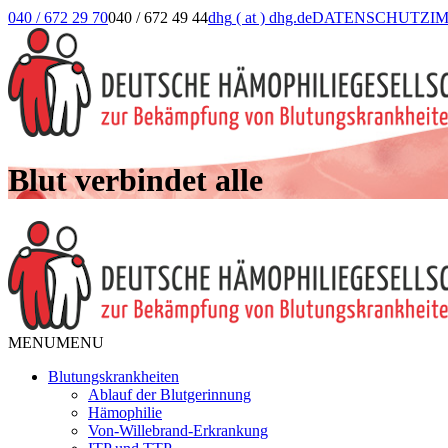
040 / 672 29 70
040 / 672 49 44
dhg
( at )
dhg.de
DATENSCHUTZ
I
Blut verbindet alle
MENU
MENU
Blutungskrankheiten
Ablauf der Blutgerinnung
Hämophilie
Von-Willebrand-Erkrankung