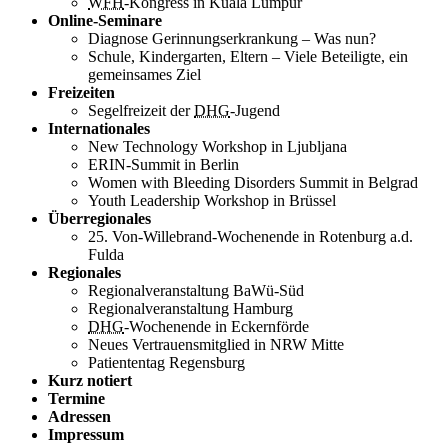
WFH
-Kongress in Kuala Lumpur
Online-Seminare
Diagnose Gerinnungserkrankung – Was nun?
Schule, Kindergarten, Eltern – Viele Beteiligte, ein
gemeinsames Ziel
Freizeiten
Segelfreizeit der
DHG
-Jugend
Internationales
New Technology Workshop in Ljubljana
ERIN-Summit in Berlin
Women with Bleeding Disorders Summit in Belgrad
Youth Leadership Workshop in Brüssel
Überregionales
25. Von-Willebrand-Wochenende in Rotenburg a.d.
Fulda
Regionales
Regionalveranstaltung BaWü-Süd
Regionalveranstaltung Hamburg
DHG
-Wochenende in Eckernförde
Neues Vertrauensmitglied in NRW Mitte
Patiententag Regensburg
Kurz notiert
Termine
Adressen
Impressum