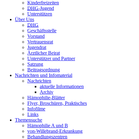
Kinderfreizeiten
DHG
-Jugend
Unterstützen
Über Uns
DHG
Geschäftsstelle
Vorstand
Vertrauensrat
Jugendrat
Ärztlicher Beirat
Unterstützer und Partner
Satzung
Beitragsordnung
Nachrichten und Infomaterial
Nachrichten
aktuelle Informationen
Archiv
Hämophilie-Blätter
Flyer, Broschüren, Praktisches
Infofilme
Links
Themensuche
Hämophilie A und B
von-Willebrand-Erkrankung
Behandlungszentren