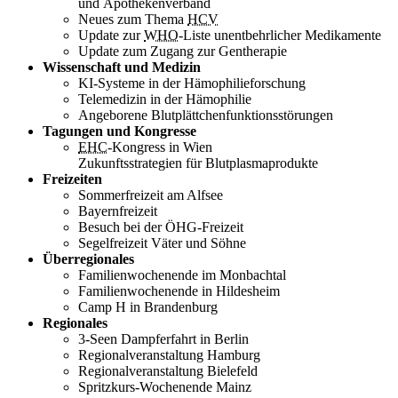
und Apothekenverband
Neues zum Thema
HCV
Update zur
WHO
-Liste unentbehrlicher Medikamente
Update zum Zugang zur Gentherapie
Wissenschaft und Medizin
KI-Systeme in der Hämophilieforschung
Telemedizin in der Hämophilie
Angeborene Blutplättchenfunktionsstörungen
Tagungen und Kongresse
EHC
-Kongress in Wien
Zukunftsstrategien für Blutplasmaprodukte
Freizeiten
Sommerfreizeit am Alfsee
Bayernfreizeit
Besuch bei der ÖHG-Freizeit
Segelfreizeit Väter und Söhne
Überregionales
Familienwochenende im Monbachtal
Familienwochenende in Hildesheim
Camp H in Brandenburg
Regionales
3-Seen Dampferfahrt in Berlin
Regionalveranstaltung Hamburg
Regionalveranstaltung Bielefeld
Spritzkurs-Wochenende Mainz