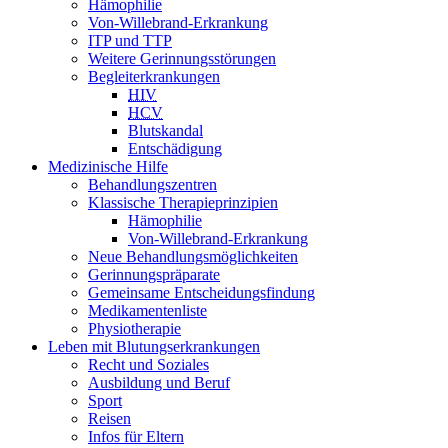
Hämophilie
Von-Willebrand-Erkrankung
ITP und TTP
Weitere Gerinnungsstörungen
Begleiterkrankungen
HIV
HCV
Blutskandal
Entschädigung
Medizinische Hilfe
Behandlungszentren
Klassische Therapieprinzipien
Hämophilie
Von-Willebrand-Erkrankung
Neue Behandlungsmöglichkeiten
Gerinnungspräparate
Gemeinsame Entscheidungsfindung
Medikamentenliste
Physiotherapie
Leben mit Blutungserkrankungen
Recht und Soziales
Ausbildung und Beruf
Sport
Reisen
Infos für Eltern