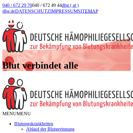
040 / 672 29 70
040 / 672 49 44
dhg
( at )
dhg.de
DATENSCHUTZ
IMPRESSUM
SIT
EMA
P
Blut verbindet alle
MENU
MENU
Blutungskrankheiten
Ablauf der Blutgerinnung