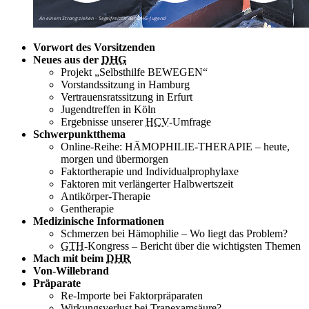
Vorwort des Vorsitzenden
Neues aus der
DHG
Projekt „Selbsthilfe BEWEGEN“
Vorstandssitzung in Hamburg
Vertrauensratssitzung in Erfurt
Jugendtreffen in Köln
Ergebnisse unserer
HCV
-Umfrage
Schwerpunktthema
Online-Reihe: HÄMOPHILIE-THERAPIE – heute,
morgen und übermorgen
Faktortherapie und Individualprophylaxe
Faktoren mit verlängerter Halbwertszeit
Antikörper-Therapie
Gentherapie
Medizinische Informationen
Schmerzen bei Hämophilie – Wo liegt das Problem?
GTH
-Kongress – Bericht über die wichtigsten Themen
Mach mit beim
DHR
Von-Willebrand
Präparate
Re-Importe bei Faktorpräparaten
Wirkungsverlust bei Tranexamsäure?