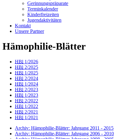
Gerinnungspräparate
Terminkalender
Kinderfreizeiten
Jugendaktivitäten
Kontakt
Unsere Partner
Hämophilie-Blätter
HB
l
1/2026
HB
l
2/2025
HB
l
1/2025
HB
l
2/2024
HB
l
1/2024
HB
l
2/2023
HB
l
1/2023
HB
l
2/2022
HB
l
1/2022
HB
l
2/2021
HB
l
1/2021
Archiv: Hämophilie-Blätter: Jahrgang 2011 - 2015
Archiv: Hämophilie-Blätter: Jahrgang 2006 - 2010