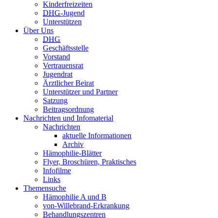
Kinderfreizeiten
DHG
-Jugend
Unterstützen
Über Uns
DHG
Geschäftsstelle
Vorstand
Vertrauensrat
Jugendrat
Ärztlicher Beirat
Unterstützer und Partner
Satzung
Beitragsordnung
Nachrichten und Infomaterial
Nachrichten
aktuelle Informationen
Archiv
Hämophilie-Blätter
Flyer, Broschüren, Praktisches
Infofilme
Links
Themensuche
Hämophilie A und B
von-Willebrand-Erkrankung
Behandlungszentren