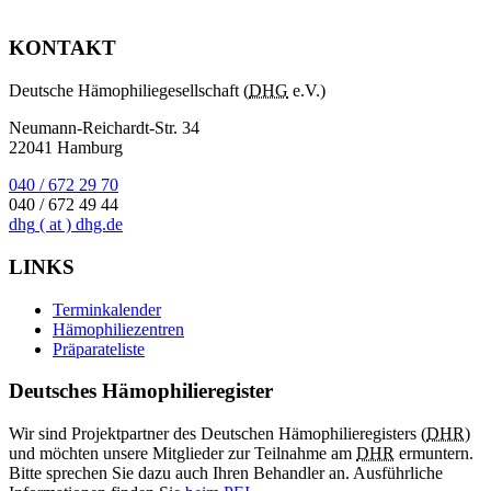
KONTAKT
Deutsche Hämophiliegesellschaft (
DHG
e.V.)
Neumann-Reichardt-Str. 34
22041 Hamburg
040 / 672 29 70
040 / 672 49 44
dhg
( at )
dhg.de
LINKS
Terminkalender
Hämophiliezentren
Präparateliste
Deutsches Hämophilieregister
Wir sind Projektpartner des Deutschen Hämophilieregisters (
DHR
)
und möchten unsere Mitglieder zur Teilnahme am
DHR
ermuntern.
Bitte sprechen Sie dazu auch Ihren Behandler an. Ausführliche