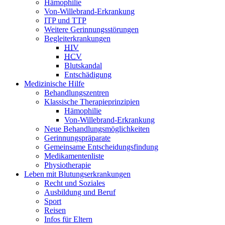
Hämophilie
Von-Willebrand-Erkrankung
ITP und TTP
Weitere Gerinnungsstörungen
Begleiterkrankungen
HIV
HCV
Blutskandal
Entschädigung
Medizinische Hilfe
Behandlungszentren
Klassische Therapieprinzipien
Hämophilie
Von-Willebrand-Erkrankung
Neue Behandlungsmöglichkeiten
Gerinnungspräparate
Gemeinsame Entscheidungsfindung
Medikamentenliste
Physiotherapie
Leben mit Blutungserkrankungen
Recht und Soziales
Ausbildung und Beruf
Sport
Reisen
Infos für Eltern