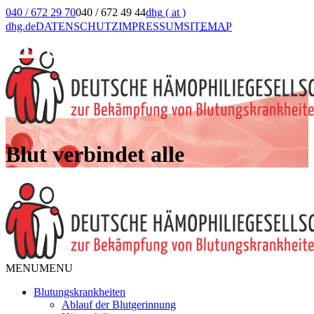
040 / 672 29 70
040 / 672 49 44
dhg
( at )
dhg.de
DATENSCHUTZ
IMPRESSUM
SIT
EMA
P
Blut verbindet alle
MENU
MENU
Blutungskrankheiten
Ablauf der Blutgerinnung