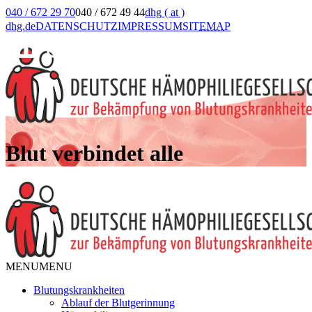
040 / 672 29 70
040 / 672 49 44
dhg
( at )
dhg.de
DATENSCHUTZ
IMPRESSUM
SIT
EMA
P
Blut verbindet alle
MENU
MENU
Blutungskrankheiten
Ablauf der Blutgerinnung