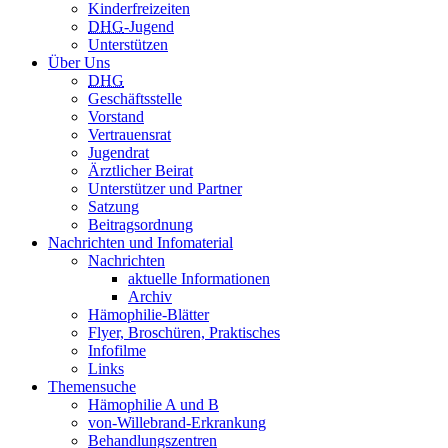
Kinderfreizeiten
DHG
-Jugend
Unterstützen
Über Uns
DHG
Geschäftsstelle
Vorstand
Vertrauensrat
Jugendrat
Ärztlicher Beirat
Unterstützer und Partner
Satzung
Beitragsordnung
Nachrichten und Infomaterial
Nachrichten
aktuelle Informationen
Archiv
Hämophilie-Blätter
Flyer, Broschüren, Praktisches
Infofilme
Links
Themensuche
Hämophilie A und B
von-Willebrand-Erkrankung
Behandlungszentren