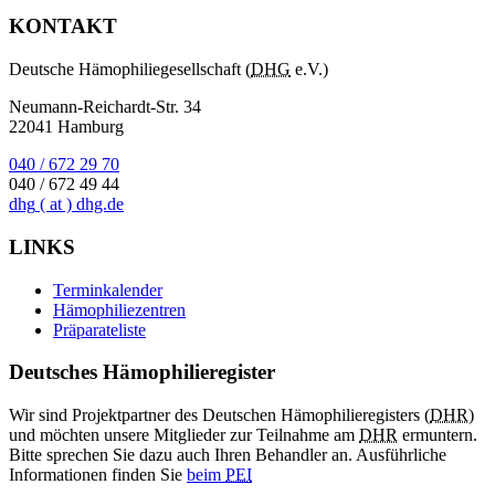
KONTAKT
Deutsche Hämophiliegesellschaft (
DHG
e.V.)
Neumann-Reichardt-Str. 34
22041 Hamburg
040 / 672 29 70
040 / 672 49 44
dhg
( at )
dhg.de
LINKS
Terminkalender
Hämophiliezentren
Präparateliste
Deutsches Hämophilieregister
Wir sind Projektpartner des Deutschen Hämophilieregisters (
DHR
)
und möchten unsere Mitglieder zur Teilnahme am
DHR
ermuntern.
Bitte sprechen Sie dazu auch Ihren Behandler an. Ausführliche
Informationen finden Sie
beim
PEI