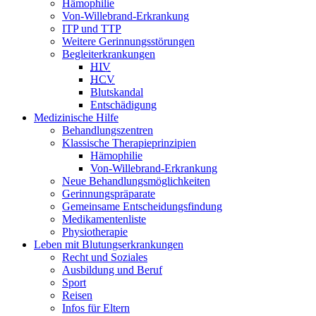
Hämophilie
Von-Willebrand-Erkrankung
ITP und TTP
Weitere Gerinnungsstörungen
Begleiterkrankungen
HIV
HCV
Blutskandal
Entschädigung
Medizinische Hilfe
Behandlungszentren
Klassische Therapieprinzipien
Hämophilie
Von-Willebrand-Erkrankung
Neue Behandlungsmöglichkeiten
Gerinnungspräparate
Gemeinsame Entscheidungsfindung
Medikamentenliste
Physiotherapie
Leben mit Blutungserkrankungen
Recht und Soziales
Ausbildung und Beruf
Sport
Reisen
Infos für Eltern