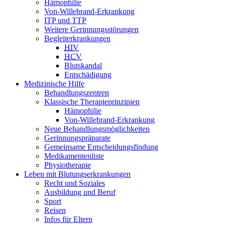
Hämophilie
Von-Willebrand-Erkrankung
ITP und TTP
Weitere Gerinnungsstörungen
Begleiterkrankungen
HIV
HCV
Blutskandal
Entschädigung
Medizinische Hilfe
Behandlungszentren
Klassische Therapieprinzipien
Hämophilie
Von-Willebrand-Erkrankung
Neue Behandlungsmöglichkeiten
Gerinnungspräparate
Gemeinsame Entscheidungsfindung
Medikamentenliste
Physiotherapie
Leben mit Blutungserkrankungen
Recht und Soziales
Ausbildung und Beruf
Sport
Reisen
Infos für Eltern