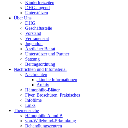
Kinderfreizeiten
DHG
-Jugend
Unterstützen
Über Uns
DHG
Geschäftsstelle
Vorstand
Vertrauensrat
Jugendrat
Ärztlicher Beirat
Unterstützer und Partner
Satzung
Beitragsordnung
Nachrichten und Infomaterial
Nachrichten
aktuelle Informationen
Archiv
Hämophilie-Blätter
Flyer, Broschüren, Praktisches
Infofilme
Links
Themensuche
Hämophilie A und B
von-Willebrand-Erkrankung
Behandlungszentren