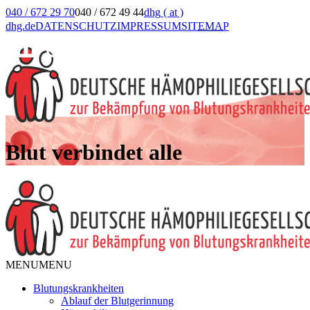
040 / 672 29 70
040 / 672 49 44
dhg
( at )
dhg.de
DATENSCHUTZ
IMPRESSUM
SIT
EMA
P
Blut verbindet alle
MENU
MENU
Blutungskrankheiten
Ablauf der Blutgerinnung