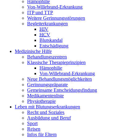
Hämophilie
Von-Willebrand-Erkrankung
ITP und TTP
Weitere Gerinnungsstörungen
Begleiterkrankungen
HIV
HCV
Blutskandal
Entschädigung
Medizinische Hilfe
Behandlungszentren
Klassische Therapieprinzipien
Hämophilie
Von-Willebrand-Erkrankung
Neue Behandlungsmöglichkeiten
Gerinnungspräparate
Gemeinsame Entscheidungsfindung
Medikamentenliste
Physiotherapie
Leben mit Blutungserkrankungen
Recht und Soziales
Ausbildung und Beruf
Sport
Reisen
Infos für Eltern