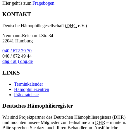
Hier geht's zum
Fragebogen
.
KONTAKT
Deutsche Hämophiliegesellschaft (
DHG
e.V.)
Neumann-Reichardt-Str. 34
22041 Hamburg
040 / 672 29 70
040 / 672 49 44
dhg
( at )
dhg.de
LINKS
Terminkalender
Hämophiliezentren
Präparateliste
Deutsches Hämophilieregister
Wir sind Projektpartner des Deutschen Hämophilieregisters (
DHR
)
und möchten unsere Mitglieder zur Teilnahme am
DHR
ermuntern.
Bitte sprechen Sie dazu auch Ihren Behandler an. Ausführliche