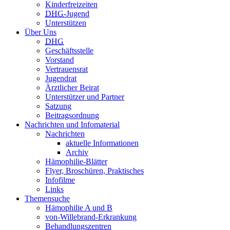
Kinderfreizeiten
DHG
-Jugend
Unterstützen
Über Uns
DHG
Geschäftsstelle
Vorstand
Vertrauensrat
Jugendrat
Ärztlicher Beirat
Unterstützer und Partner
Satzung
Beitragsordnung
Nachrichten und Infomaterial
Nachrichten
aktuelle Informationen
Archiv
Hämophilie-Blätter
Flyer, Broschüren, Praktisches
Infofilme
Links
Themensuche
Hämophilie A und B
von-Willebrand-Erkrankung
Behandlungszentren