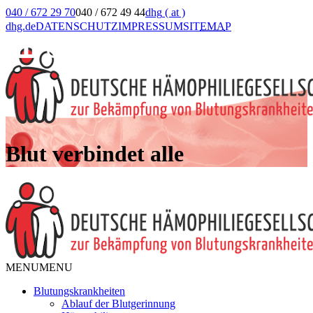
040 / 672 29 70
040 / 672 49 44
dhg
( at )
dhg.de
DATENSCHUTZ
IMPRESSUM
SIT
EMA
P
Blut verbindet alle
MENU
MENU
Blutungskrankheiten
Ablauf der Blutgerinnung