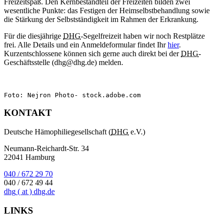
Freizeitspaß. Den Kernbestandteil der Freizeiten bilden zwei
wesentliche Punkte: das Festigen der Heimselbstbehandlung sowie
die Stärkung der Selbstständigkeit im Rahmen der Erkrankung.
Für die diesjährige
DHG
-Segelfreizeit haben wir noch Restplätze
frei. Alle Details und ein Anmeldeformular findet Ihr
hier
.
Kurzentschlossene können sich gerne auch direkt bei der
DHG
-
Geschäftsstelle (dhg@dhg.de) melden.
Foto: Nejron Photo- stock.adobe.com
KONTAKT
Deutsche Hämophiliegesellschaft (
DHG
e.V.)
Neumann-Reichardt-Str. 34
22041 Hamburg
040 / 672 29 70
040 / 672 49 44
dhg
( at )
dhg.de
LINKS