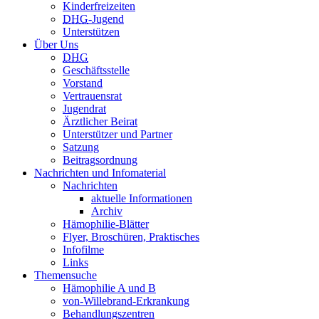
Kinderfreizeiten
DHG
-Jugend
Unterstützen
Über Uns
DHG
Geschäftsstelle
Vorstand
Vertrauensrat
Jugendrat
Ärztlicher Beirat
Unterstützer und Partner
Satzung
Beitragsordnung
Nachrichten und Infomaterial
Nachrichten
aktuelle Informationen
Archiv
Hämophilie-Blätter
Flyer, Broschüren, Praktisches
Infofilme
Links
Themensuche
Hämophilie A und B
von-Willebrand-Erkrankung
Behandlungszentren