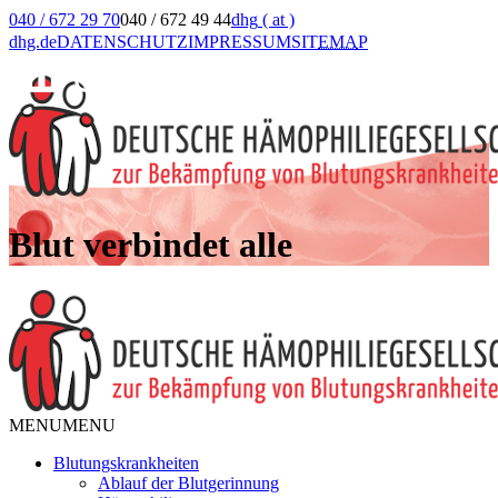
040 / 672 29 70
040 / 672 49 44
dhg
( at )
dhg.de
DATENSCHUTZ
IMPRESSUM
SIT
EMA
P
Blut verbindet alle
MENU
MENU
Blutungskrankheiten
Ablauf der Blutgerinnung