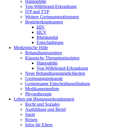
Hämophilie
Von-Willebrand-Erkrankung
ITP und TTP
Weitere Gerinnungsstörungen
Begleiterkrankungen
HIV
HCV
Blutskandal
Entschädigung
Medizinische Hilfe
Behandlungszentren
Klassische Therapieprinzipien
Hämophilie
Von-Willebrand-Erkrankung
Neue Behandlungsmöglichkeiten
Gerinnungspräparate
Gemeinsame Entscheidungsfindung
Medikamentenliste
Physiotherapie
Leben mit Blutungserkrankungen
Recht und Soziales
Ausbildung und Beruf
Sport
Reisen
Infos für Eltern