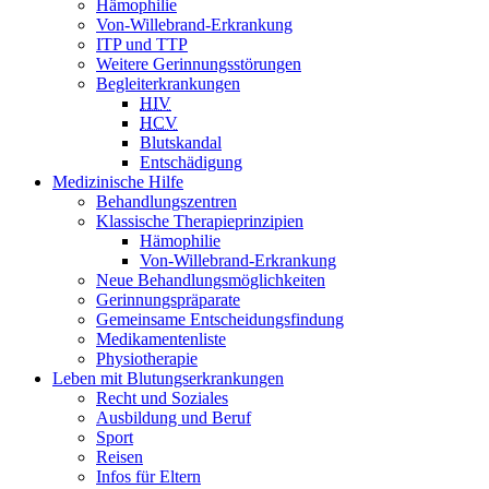
Hämophilie
Von-Willebrand-Erkrankung
ITP und TTP
Weitere Gerinnungsstörungen
Begleiterkrankungen
HIV
HCV
Blutskandal
Entschädigung
Medizinische Hilfe
Behandlungszentren
Klassische Therapieprinzipien
Hämophilie
Von-Willebrand-Erkrankung
Neue Behandlungsmöglichkeiten
Gerinnungspräparate
Gemeinsame Entscheidungsfindung
Medikamentenliste
Physiotherapie
Leben mit Blutungserkrankungen
Recht und Soziales
Ausbildung und Beruf
Sport
Reisen
Infos für Eltern