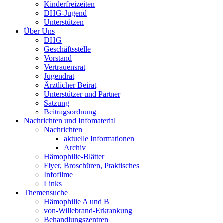
Kinderfreizeiten
DHG
-Jugend
Unterstützen
Über Uns
DHG
Geschäftsstelle
Vorstand
Vertrauensrat
Jugendrat
Ärztlicher Beirat
Unterstützer und Partner
Satzung
Beitragsordnung
Nachrichten und Infomaterial
Nachrichten
aktuelle Informationen
Archiv
Hämophilie-Blätter
Flyer, Broschüren, Praktisches
Infofilme
Links
Themensuche
Hämophilie A und B
von-Willebrand-Erkrankung
Behandlungszentren