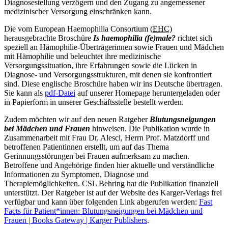
Diagnosestellung verzögern und den Zugang zu angemessener
medizinischer Versorgung einschränken kann.
Die vom European Haemophilia Consortium (
EHC
)
herausgebrachte Broschüre
Is haemophilia (fe)male?
richtet sich
speziell an Hämophilie-Überträgerinnen sowie Frauen und Mädchen
mit Hämophilie und beleuchtet ihre medizinische
Versorgungssituation, ihre Erfahrungen sowie die Lücken in
Diagnose- und Versorgungsstrukturen, mit denen sie konfrontiert
sind. Diese englische Broschüre haben wir ins Deutsche übertragen.
Sie kann als
pdf-Datei
auf unserer Homepage heruntergeladen oder
in Papierform in unserer Geschäftsstelle bestellt werden.
Zudem möchten wir auf den neuen Ratgeber
Blutungsneigungen
bei Mädchen und Frauen
hinweisen. Die Publikation wurde in
Zusammenarbeit mit Frau Dr. Alesci, Herrn Prof. Matzdorff und
betroffenen Patientinnen erstellt, um auf das Thema
Gerinnungsstörungen bei Frauen aufmerksam zu machen.
Betroffene und Angehörige finden hier aktuelle und verständliche
Informationen zu Symptomen, Diagnose und
Therapiemöglichkeiten. CSL Behring hat die Publikation finanziell
unterstützt. Der Ratgeber ist auf der Website des Karger-Verlags frei
verfügbar und kann über folgenden Link abgerufen werden:
Fast
Facts für Patient*innen: Blutungsneigungen bei Mädchen und
Frauen | Books Gateway | Karger Publishers
.