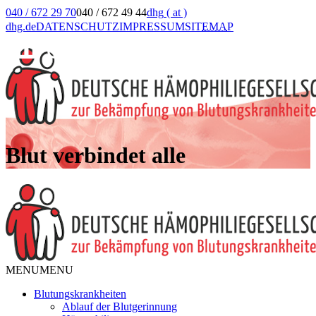
040 / 672 29 70
040 / 672 49 44
dhg
( at )
dhg.de
DATENSCHUTZ
IMPRESSUM
SIT
EMA
P
Blut verbindet alle
MENU
MENU
Blutungskrankheiten
Ablauf der Blutgerinnung