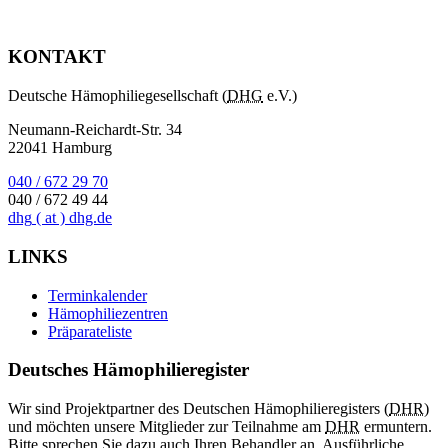
KONTAKT
Deutsche Hämophiliegesellschaft (
DHG
e.V.)
Neumann-Reichardt-Str. 34
22041 Hamburg
040 / 672 29 70
040 / 672 49 44
dhg
( at )
dhg.de
LINKS
Terminkalender
Hämophiliezentren
Präparateliste
Deutsches Hämophilieregister
Wir sind Projektpartner des Deutschen Hämophilieregisters (
DHR
)
und möchten unsere Mitglieder zur Teilnahme am
DHR
ermuntern.
Bitte sprechen Sie dazu auch Ihren Behandler an. Ausführliche