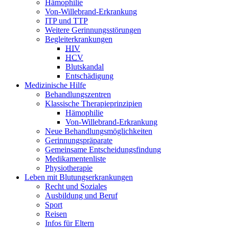
Hämophilie
Von-Willebrand-Erkrankung
ITP und TTP
Weitere Gerinnungsstörungen
Begleiterkrankungen
HIV
HCV
Blutskandal
Entschädigung
Medizinische Hilfe
Behandlungszentren
Klassische Therapieprinzipien
Hämophilie
Von-Willebrand-Erkrankung
Neue Behandlungsmöglichkeiten
Gerinnungspräparate
Gemeinsame Entscheidungsfindung
Medikamentenliste
Physiotherapie
Leben mit Blutungserkrankungen
Recht und Soziales
Ausbildung und Beruf
Sport
Reisen
Infos für Eltern