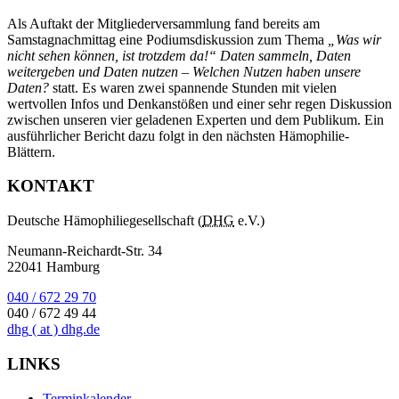
Als Auftakt der Mitgliederversammlung fand bereits am
Samstagnachmittag eine Podiumsdiskussion zum Thema
„Was wir
nicht sehen können, ist trotzdem da!“ Daten sammeln, Daten
weitergeben und Daten nutzen – Welchen Nutzen haben unsere
Daten?
statt. Es waren zwei spannende Stunden mit vielen
wertvollen Infos und Denkanstößen und einer sehr regen Diskussion
zwischen unseren vier geladenen Experten und dem Publikum. Ein
ausführlicher Bericht dazu folgt in den nächsten Hämophilie-
Blättern.
KONTAKT
Deutsche Hämophiliegesellschaft (
DHG
e.V.)
Neumann-Reichardt-Str. 34
22041 Hamburg
040 / 672 29 70
040 / 672 49 44
dhg
( at )
dhg.de
LINKS
Terminkalender