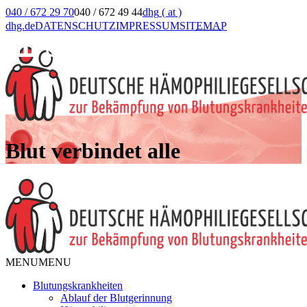
040 / 672 29 70
040 / 672 49 44
dhg
( at )
dhg.de
DATENSCHUTZ
IMPRESSUM
SIT
EMA
P
Blut verbindet alle
MENU
MENU
Blutungskrankheiten
Ablauf der Blutgerinnung