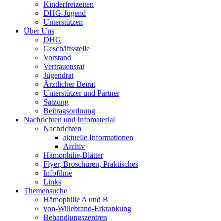
Kinderfreizeiten
DHG
-Jugend
Unterstützen
Über Uns
DHG
Geschäftsstelle
Vorstand
Vertrauensrat
Jugendrat
Ärztlicher Beirat
Unterstützer und Partner
Satzung
Beitragsordnung
Nachrichten und Infomaterial
Nachrichten
aktuelle Informationen
Archiv
Hämophilie-Blätter
Flyer, Broschüren, Praktisches
Infofilme
Links
Themensuche
Hämophilie A und B
von-Willebrand-Erkrankung
Behandlungszentren