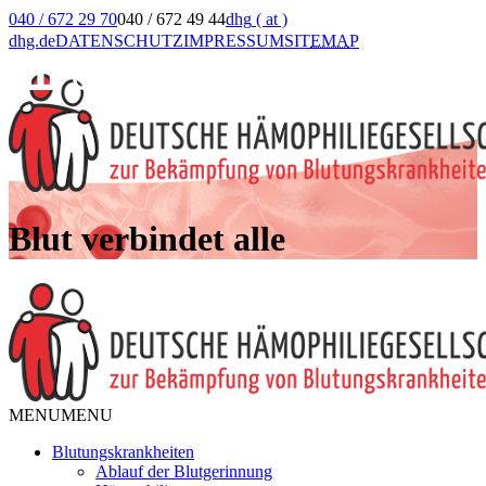
040 / 672 29 70
040 / 672 49 44
dhg
( at )
dhg.de
DATENSCHUTZ
IMPRESSUM
SIT
EMA
P
Blut verbindet alle
MENU
MENU
Blutungskrankheiten
Ablauf der Blutgerinnung