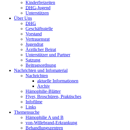
Kinderfreizeiten
DHG
-Jugend
Unterstützen
Über Uns
DHG
Geschäftsstelle
Vorstand
Vertrauensrat
Jugendrat
Ärztlicher Beirat
Unterstützer und Partner
Satzung
Beitragsordnung
Nachrichten und Infomaterial
Nachrichten
aktuelle Informationen
Archiv
Hämophilie-Blätter
Flyer, Broschüren, Praktisches
Infofilme
Links
Themensuche
Hämophilie A und B
von-Willebrand-Erkrankung
Behandlungszentren