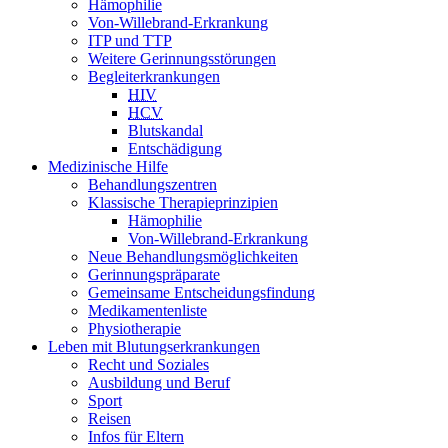
Hämophilie
Von-Willebrand-Erkrankung
ITP und TTP
Weitere Gerinnungsstörungen
Begleiterkrankungen
HIV
HCV
Blutskandal
Entschädigung
Medizinische Hilfe
Behandlungszentren
Klassische Therapieprinzipien
Hämophilie
Von-Willebrand-Erkrankung
Neue Behandlungsmöglichkeiten
Gerinnungspräparate
Gemeinsame Entscheidungsfindung
Medikamentenliste
Physiotherapie
Leben mit Blutungserkrankungen
Recht und Soziales
Ausbildung und Beruf
Sport
Reisen
Infos für Eltern