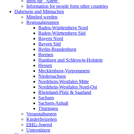
Infos für "Ältere"
Information for people form other countries
Dabeisein und Mitmachen
Mitglied werden
Regionalgruppen
Baden-Württemberg Nord
Baden-Württemberg Süd
Bayern Nord
Bayern Süd
Berlin-Brandenburg
Bremen
Hamburg und Schleswig-Holstein
Hessen
Mecklenburg-Vorpommern
Niedersachsen
Nordrhein-Westfalen Mitte
Nordrhein-Westfalen Nord-Ost
Rheinland-Pfalz & Saarland
Sachsen
Sachsen-Anhalt
Thüringen
Veranstaltungen
Kinderfreizeiten
DHG
-Jugend
Unterstützen