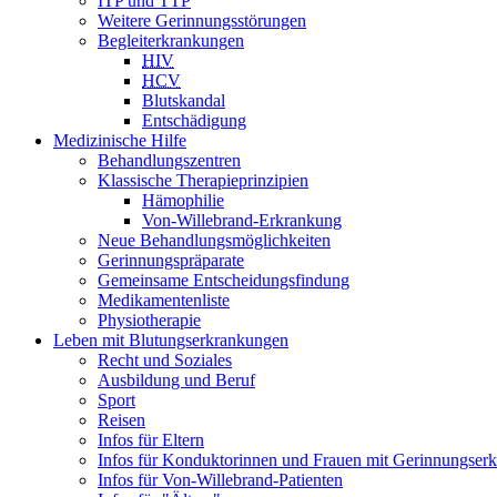
ITP und TTP
Weitere Gerinnungsstörungen
Begleiterkrankungen
HIV
HCV
Blutskandal
Entschädigung
Medizinische Hilfe
Behandlungszentren
Klassische Therapieprinzipien
Hämophilie
Von-Willebrand-Erkrankung
Neue Behandlungsmöglichkeiten
Gerinnungspräparate
Gemeinsame Entscheidungsfindung
Medikamentenliste
Physiotherapie
Leben mit Blutungserkrankungen
Recht und Soziales
Ausbildung und Beruf
Sport
Reisen
Infos für Eltern
Infos für Konduktorinnen und Frauen mit Gerinnungser
Infos für Von-Willebrand-Patienten