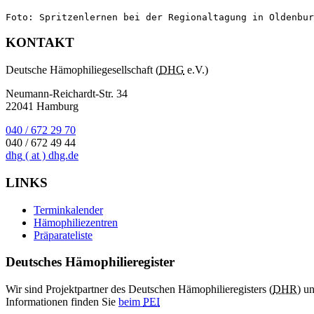
Foto: Spritzenlernen bei der Regionaltagung in Oldenbur
KONTAKT
Deutsche Hämophiliegesellschaft (
DHG
e.V.)
Neumann-Reichardt-Str. 34
22041 Hamburg
040 / 672 29 70
040 / 672 49 44
dhg
( at )
dhg.de
LINKS
Terminkalender
Hämophiliezentren
Präparateliste
Deutsches Hämophilieregister
Wir sind Projektpartner des Deutschen Hämophilieregisters (
DHR
) u
Informationen finden Sie
beim
PEI