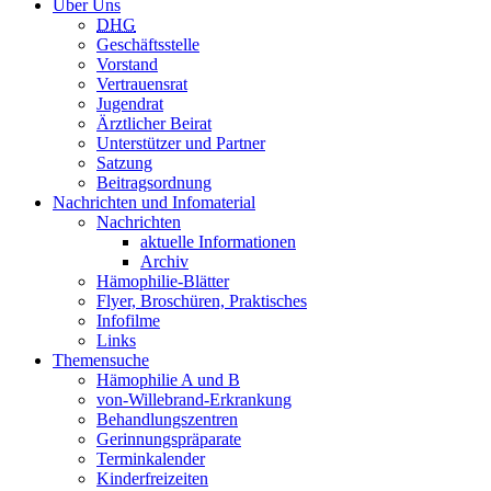
Über Uns
DHG
Geschäftsstelle
Vorstand
Vertrauensrat
Jugendrat
Ärztlicher Beirat
Unterstützer und Partner
Satzung
Beitragsordnung
Nachrichten und Infomaterial
Nachrichten
aktuelle Informationen
Archiv
Hämophilie-Blätter
Flyer, Broschüren, Praktisches
Infofilme
Links
Themensuche
Hämophilie A und B
von-Willebrand-Erkrankung
Behandlungszentren
Gerinnungspräparate
Terminkalender
Kinderfreizeiten