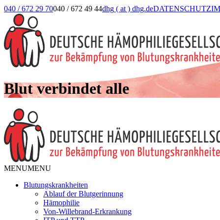
040 / 672 29 70
040 / 672 49 44
dhg
( at )
dhg.de
DATENSCHUTZ
I
Blut verbindet alle
MENU
MENU
Blutungskrankheiten
Ablauf der Blutgerinnung
Hämophilie
Von-Willebrand-Erkrankung