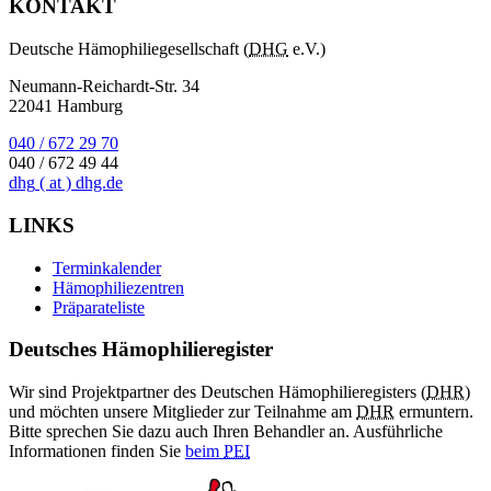
KONTAKT
Deutsche Hämophiliegesellschaft (
DHG
e.V.)
Neumann-Reichardt-Str. 34
22041 Hamburg
040 / 672 29 70
040 / 672 49 44
dhg
( at )
dhg.de
LINKS
Terminkalender
Hämophiliezentren
Präparateliste
Deutsches Hämophilieregister
Wir sind Projektpartner des Deutschen Hämophilieregisters (
DHR
)
und möchten unsere Mitglieder zur Teilnahme am
DHR
ermuntern.
Bitte sprechen Sie dazu auch Ihren Behandler an. Ausführliche
Informationen finden Sie
beim
PEI