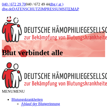
040 / 672 29 70
040 / 672 49 44
dhg
( at )
dhg.de
DATENSCHUTZ
IMPRESSUM
SIT
EMA
P
Blut verbindet alle
MENU
MENU
Blutungskrankheiten
Ablauf der Blutgerinnung