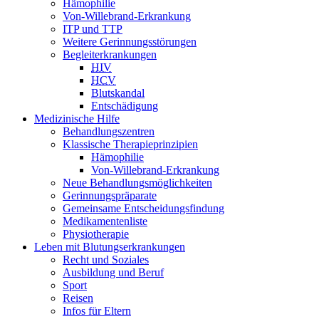
Hämophilie
Von-Willebrand-Erkrankung
ITP und TTP
Weitere Gerinnungsstörungen
Begleiterkrankungen
HIV
HCV
Blutskandal
Entschädigung
Medizinische Hilfe
Behandlungszentren
Klassische Therapieprinzipien
Hämophilie
Von-Willebrand-Erkrankung
Neue Behandlungsmöglichkeiten
Gerinnungspräparate
Gemeinsame Entscheidungsfindung
Medikamentenliste
Physiotherapie
Leben mit Blutungserkrankungen
Recht und Soziales
Ausbildung und Beruf
Sport
Reisen
Infos für Eltern