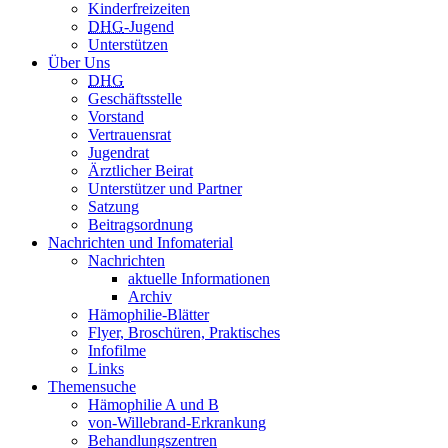
Kinderfreizeiten
DHG
-Jugend
Unterstützen
Über Uns
DHG
Geschäftsstelle
Vorstand
Vertrauensrat
Jugendrat
Ärztlicher Beirat
Unterstützer und Partner
Satzung
Beitragsordnung
Nachrichten und Infomaterial
Nachrichten
aktuelle Informationen
Archiv
Hämophilie-Blätter
Flyer, Broschüren, Praktisches
Infofilme
Links
Themensuche
Hämophilie A und B
von-Willebrand-Erkrankung
Behandlungszentren