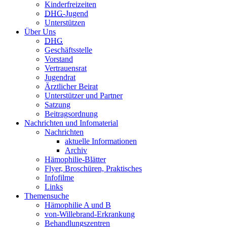
Kinderfreizeiten
DHG
-Jugend
Unterstützen
Über Uns
DHG
Geschäftsstelle
Vorstand
Vertrauensrat
Jugendrat
Ärztlicher Beirat
Unterstützer und Partner
Satzung
Beitragsordnung
Nachrichten und Infomaterial
Nachrichten
aktuelle Informationen
Archiv
Hämophilie-Blätter
Flyer, Broschüren, Praktisches
Infofilme
Links
Themensuche
Hämophilie A und B
von-Willebrand-Erkrankung
Behandlungszentren