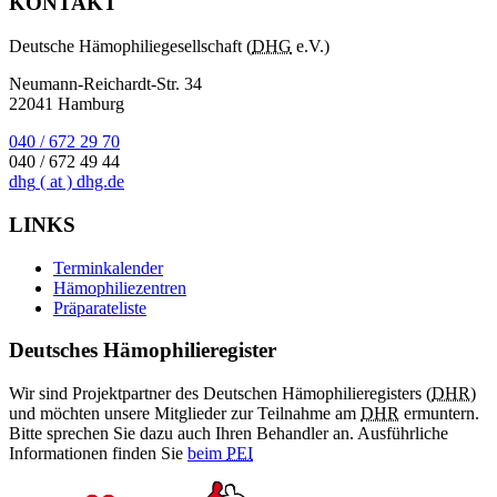
KONTAKT
Deutsche Hämophiliegesellschaft (
DHG
e.V.)
Neumann-Reichardt-Str. 34
22041 Hamburg
040 / 672 29 70
040 / 672 49 44
dhg
( at )
dhg.de
LINKS
Terminkalender
Hämophiliezentren
Präparateliste
Deutsches Hämophilieregister
Wir sind Projektpartner des Deutschen Hämophilieregisters (
DHR
)
und möchten unsere Mitglieder zur Teilnahme am
DHR
ermuntern.
Bitte sprechen Sie dazu auch Ihren Behandler an. Ausführliche
Informationen finden Sie
beim
PEI