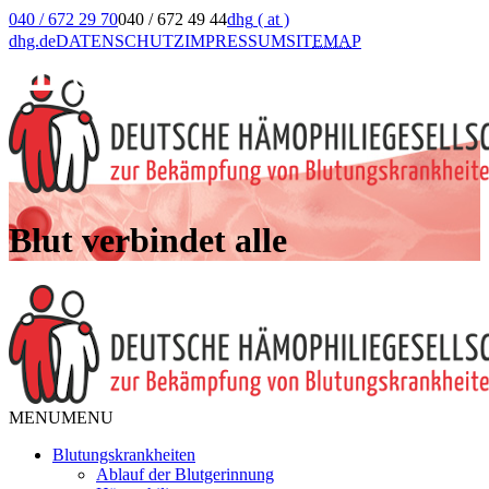
040 / 672 29 70
040 / 672 49 44
dhg
( at )
dhg.de
DATENSCHUTZ
IMPRESSUM
SIT
EMA
P
Blut verbindet alle
MENU
MENU
Blutungskrankheiten
Ablauf der Blutgerinnung