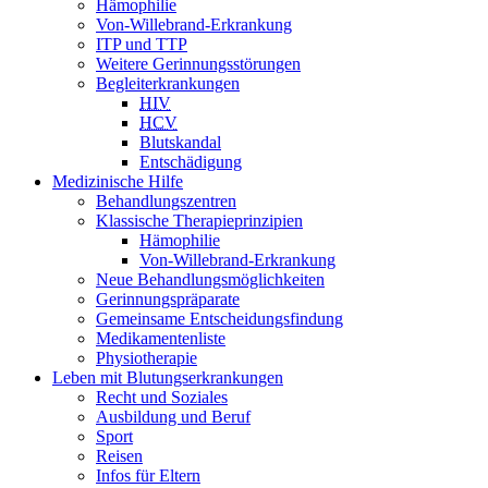
Hämophilie
Von-Willebrand-Erkrankung
ITP und TTP
Weitere Gerinnungsstörungen
Begleiterkrankungen
HIV
HCV
Blutskandal
Entschädigung
Medizinische Hilfe
Behandlungszentren
Klassische Therapieprinzipien
Hämophilie
Von-Willebrand-Erkrankung
Neue Behandlungsmöglichkeiten
Gerinnungspräparate
Gemeinsame Entscheidungsfindung
Medikamentenliste
Physiotherapie
Leben mit Blutungserkrankungen
Recht und Soziales
Ausbildung und Beruf
Sport
Reisen
Infos für Eltern