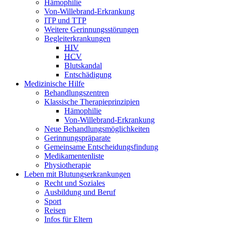
Hämophilie
Von-Willebrand-Erkrankung
ITP und TTP
Weitere Gerinnungsstörungen
Begleiterkrankungen
HIV
HCV
Blutskandal
Entschädigung
Medizinische Hilfe
Behandlungszentren
Klassische Therapieprinzipien
Hämophilie
Von-Willebrand-Erkrankung
Neue Behandlungsmöglichkeiten
Gerinnungspräparate
Gemeinsame Entscheidungsfindung
Medikamentenliste
Physiotherapie
Leben mit Blutungserkrankungen
Recht und Soziales
Ausbildung und Beruf
Sport
Reisen
Infos für Eltern