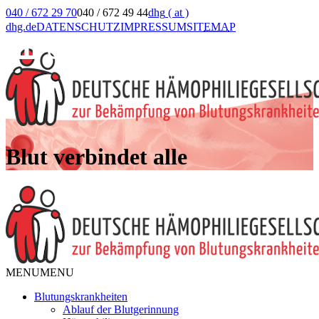
040 / 672 29 70
040 / 672 49 44
dhg
( at )
dhg.de
DATENSCHUTZ
IMPRESSUM
SIT
EMA
P
Blut verbindet alle
MENU
MENU
Blutungskrankheiten
Ablauf der Blutgerinnung