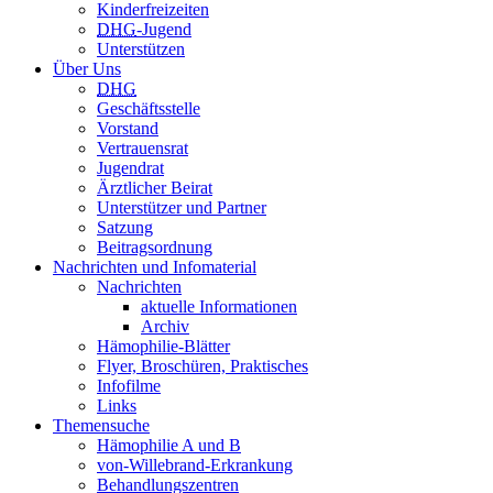
Kinderfreizeiten
DHG
-Jugend
Unterstützen
Über Uns
DHG
Geschäftsstelle
Vorstand
Vertrauensrat
Jugendrat
Ärztlicher Beirat
Unterstützer und Partner
Satzung
Beitragsordnung
Nachrichten und Infomaterial
Nachrichten
aktuelle Informationen
Archiv
Hämophilie-Blätter
Flyer, Broschüren, Praktisches
Infofilme
Links
Themensuche
Hämophilie A und B
von-Willebrand-Erkrankung
Behandlungszentren