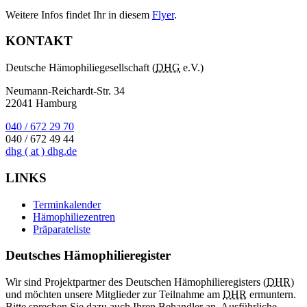
Weitere Infos findet Ihr in diesem
Flyer
.
KONTAKT
Deutsche Hämophiliegesellschaft (
DHG
e.V.)
Neumann-Reichardt-Str. 34
22041 Hamburg
040 / 672 29 70
040 / 672 49 44
dhg
( at )
dhg.de
LINKS
Terminkalender
Hämophiliezentren
Präparateliste
Deutsches Hämophilieregister
Wir sind Projektpartner des Deutschen Hämophilieregisters (
DHR
)
und möchten unsere Mitglieder zur Teilnahme am
DHR
ermuntern.
Bitte sprechen Sie dazu auch Ihren Behandler an. Ausführliche