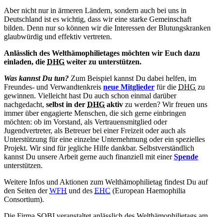
Aber nicht nur in ärmeren Ländern, sondern auch bei uns in
Deutschland ist es wichtig, dass wir eine starke Gemeinschaft
bilden. Denn nur so können wir die Interessen der Blutungskranken
glaubwürdig und effektiv vertreten.
Anlässlich des Welthämophilietages möchten wir Euch dazu
einladen, die
DHG
weiter zu unterstützen.
Was kannst Du tun?
Zum Beispiel kannst Du dabei helfen, im
Freundes- und Verwandtenkreis
neue Mitglieder
für die
DHG
zu
gewinnen. Vielleicht hast Du auch schon einmal darüber
nachgedacht,
selbst in der
DHG
aktiv
zu werden? Wir freuen uns
immer über engagierte Menschen, die sich gerne einbringen
möchten: ob im Vorstand, als Vertrauensmitglied oder
Jugendvertreter, als Betreuer bei einer Freizeit oder auch als
Unterstützung für eine einzelne Unternehmung oder ein spezielles
Projekt. Wir sind für jegliche Hilfe dankbar. Selbstverständlich
kannst Du unsere Arbeit gerne auch finanziell mit einer
Spende
unterstützen.
Weitere Infos und Aktionen zum Welthämophilietag findest Du auf
den Seiten der
WFH
und des
EHC
(European Haemophilia
Consortium).
Die Firma SOBI veranstaltet anlässlich des Welthämophilietags am