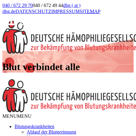
040 / 672 29 70
040 / 672 49 44
dhg
( at )
dhg.de
DATENSCHUTZ
IMPRESSUM
SIT
EMA
P
Blut verbindet alle
MENU
MENU
Blutungskrankheiten
Ablauf der Blutgerinnung