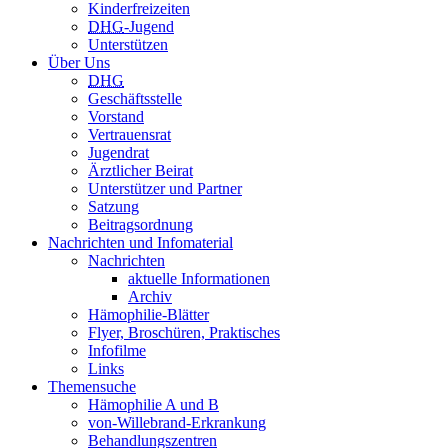
Kinderfreizeiten
DHG
-Jugend
Unterstützen
Über Uns
DHG
Geschäftsstelle
Vorstand
Vertrauensrat
Jugendrat
Ärztlicher Beirat
Unterstützer und Partner
Satzung
Beitragsordnung
Nachrichten und Infomaterial
Nachrichten
aktuelle Informationen
Archiv
Hämophilie-Blätter
Flyer, Broschüren, Praktisches
Infofilme
Links
Themensuche
Hämophilie A und B
von-Willebrand-Erkrankung
Behandlungszentren