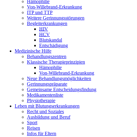
Hämophilie
Von-Willebrand-Erkrankung
ITP und TTP
Weitere Gerinnungsstörungen
Begleiterkrankungen
HIV
HCV
Blutskandal
Entschädigung
Medizinische Hilfe
Behandlungszentren
Klassische Therapieprinzipien
Hämophilie
Von-Willebrand-Erkrankung
Neue Behandlungsmöglichkeiten
Gerinnungspräparate
Gemeinsame Entscheidungsfindung
Medikamentenliste
Physiotherapie
Leben mit Blutungserkrankungen
Recht und Soziales
Ausbildung und Beruf
Sport
Reisen
Infos für Eltern