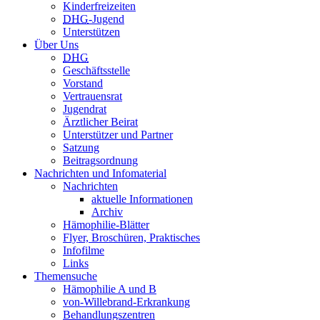
Kinderfreizeiten
DHG
-Jugend
Unterstützen
Über Uns
DHG
Geschäftsstelle
Vorstand
Vertrauensrat
Jugendrat
Ärztlicher Beirat
Unterstützer und Partner
Satzung
Beitragsordnung
Nachrichten und Infomaterial
Nachrichten
aktuelle Informationen
Archiv
Hämophilie-Blätter
Flyer, Broschüren, Praktisches
Infofilme
Links
Themensuche
Hämophilie A und B
von-Willebrand-Erkrankung
Behandlungszentren