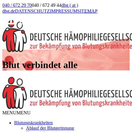
040 / 672 29 70
040 / 672 49 44
dhg
( at )
dhg.de
DATENSCHUTZ
IMPRESSUM
SIT
EMA
P
Blut verbindet alle
MENU
MENU
Blutungskrankheiten
Ablauf der Blutgerinnung