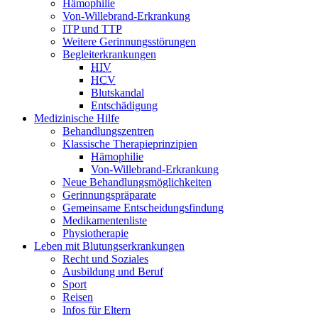
Hämophilie
Von-Willebrand-Erkrankung
ITP und TTP
Weitere Gerinnungsstörungen
Begleiterkrankungen
HIV
HCV
Blutskandal
Entschädigung
Medizinische Hilfe
Behandlungszentren
Klassische Therapieprinzipien
Hämophilie
Von-Willebrand-Erkrankung
Neue Behandlungsmöglichkeiten
Gerinnungspräparate
Gemeinsame Entscheidungsfindung
Medikamentenliste
Physiotherapie
Leben mit Blutungserkrankungen
Recht und Soziales
Ausbildung und Beruf
Sport
Reisen
Infos für Eltern