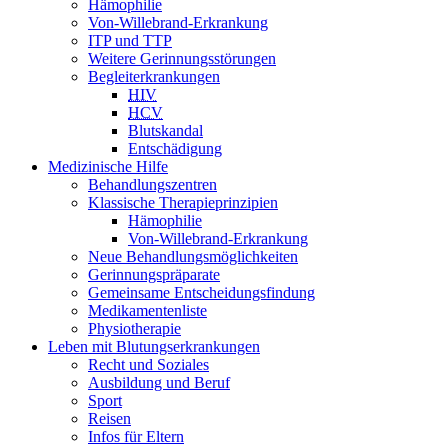
Hämophilie
Von-Willebrand-Erkrankung
ITP und TTP
Weitere Gerinnungsstörungen
Begleiterkrankungen
HIV
HCV
Blutskandal
Entschädigung
Medizinische Hilfe
Behandlungszentren
Klassische Therapieprinzipien
Hämophilie
Von-Willebrand-Erkrankung
Neue Behandlungsmöglichkeiten
Gerinnungspräparate
Gemeinsame Entscheidungsfindung
Medikamentenliste
Physiotherapie
Leben mit Blutungserkrankungen
Recht und Soziales
Ausbildung und Beruf
Sport
Reisen
Infos für Eltern