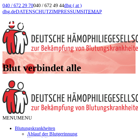
040 / 672 29 70
040 / 672 49 44
dhg
( at )
dhg.de
DATENSCHUTZ
IMPRESSUM
SIT
EMA
P
Blut verbindet alle
MENU
MENU
Blutungskrankheiten
Ablauf der Blutgerinnung