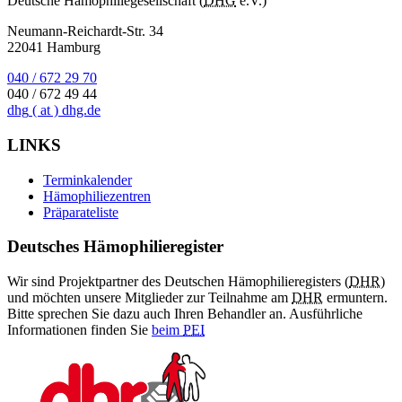
Deutsche Hämophiliegesellschaft (
DHG
e.V.)
Neumann-Reichardt-Str. 34
22041 Hamburg
040 / 672 29 70
040 / 672 49 44
dhg
( at )
dhg.de
LINKS
Terminkalender
Hämophiliezentren
Präparateliste
Deutsches Hämophilieregister
Wir sind Projektpartner des Deutschen Hämophilieregisters (
DHR
)
und möchten unsere Mitglieder zur Teilnahme am
DHR
ermuntern.
Bitte sprechen Sie dazu auch Ihren Behandler an. Ausführliche
Informationen finden Sie
beim
PEI