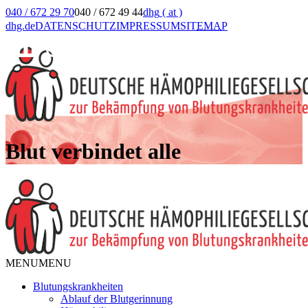
040 / 672 29 70
040 / 672 49 44
dhg
( at )
dhg.de
DATENSCHUTZ
IMPRESSUM
SIT
EMA
P
Blut verbindet alle
MENU
MENU
Blutungskrankheiten
Ablauf der Blutgerinnung