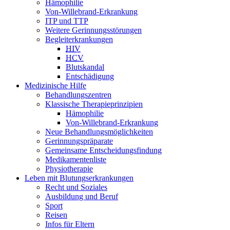
Hämophilie
Von-Willebrand-Erkrankung
ITP und TTP
Weitere Gerinnungsstörungen
Begleiterkrankungen
HIV
HCV
Blutskandal
Entschädigung
Medizinische Hilfe
Behandlungszentren
Klassische Therapieprinzipien
Hämophilie
Von-Willebrand-Erkrankung
Neue Behandlungsmöglichkeiten
Gerinnungspräparate
Gemeinsame Entscheidungsfindung
Medikamentenliste
Physiotherapie
Leben mit Blutungserkrankungen
Recht und Soziales
Ausbildung und Beruf
Sport
Reisen
Infos für Eltern