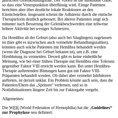
jährlichen Gelenkblutungsrate. Der Vorteil ist die subkutane Gabe,
so dass eine Venenpunktion überflüssig wird. Einige Patienten
berichten aber über deutliche lokale Reaktionen an den
Einstichstellen. Insgesamt scheint die Adhärenz durch die einfache
Therapieform deutlich gebessert. Bei älteren Patienten zeigt sich
mitunter nach Besserung der Gelenkbeschwerden eine teilweise
höhere Aktivität bei weniger Schmerzen.
Da Hemlibra ab der Geburt (also auch bei Säuglingen) zugelassen
ist (hier gibt es inzwischen auch vermehrte Behandlungszahlen),
könnten auch solche Patienten mit Hemlibra behandelt werden
(wenn die Diagnose bei Geburt bekannt ist), um z.B. eine
Hirnblutung zu vermeiden. Derzeit gibt es keine einheitliche
Meinung, wie bei einer frühen Therapie mit Hemlibra eine Toleranz
gegenüber Faktor VIII erreicht werden kann. Bei unter Hemlibra-
Therapie auftretenden Blutungen kann gut mit Faktor VIII-
Präparaten behandelt werden. Ob dabei aber vermehrt Inhibitoren
auftreten, ist derzeit unklar. Ein Problem könnte auch sein, dass die
Patienten/Eltern das „Spritzen“ verlernen, und so in
Notfallsituationen längere Zeit bis zur Faktorgabe vergeht.
Allgemeines:
Die
WFH
(World Federation of Hemophilia) hat die „
Guidelines“
zur Prophylaxe
neu definiert: