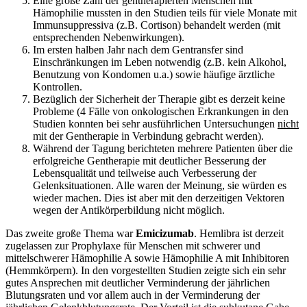
Eine große Zahl der gentherapierten Menschen mit
Hämophilie mussten in den Studien teils für viele Monate mit
Immunsuppressiva (z.B. Cortison) behandelt werden (mit
entsprechenden Nebenwirkungen).
Im ersten halben Jahr nach dem Gentransfer sind
Einschränkungen im Leben notwendig (z.B. kein Alkohol,
Benutzung von Kondomen u.a.) sowie häufige ärztliche
Kontrollen.
Bezüglich der Sicherheit der Therapie gibt es derzeit keine
Probleme (4 Fälle von onkologischen Erkrankungen in den
Studien konnten bei sehr ausführlichen Untersuchungen
nicht
mit der Gentherapie in Verbindung gebracht werden).
Während der Tagung berichteten mehrere Patienten über die
erfolgreiche Gentherapie mit deutlicher Besserung der
Lebensqualität und teilweise auch Verbesserung der
Gelenksituationen. Alle waren der Meinung, sie würden es
wieder machen. Dies ist aber mit den derzeitigen Vektoren
wegen der Antikörperbildung nicht möglich.
Das zweite große Thema war
Emicizumab
. Hemlibra ist derzeit
zugelassen zur Prophylaxe für Menschen mit schwerer und
mittelschwerer Hämophilie A sowie Hämophilie A mit Inhibitoren
(Hemmkörpern). In den vorgestellten Studien zeigte sich ein sehr
gutes Ansprechen mit deutlicher Verminderung der jährlichen
Blutungsraten und vor allem auch in der Verminderung der