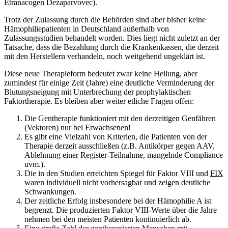
Etranacogen Dezaparvovec).
Trotz der Zulassung durch die Behörden sind aber bisher keine
Hämophiliepatienten in Deutschland außerhalb von
Zulassungsstudien behandelt worden. Dies liegt nicht zuletzt an der
Tatsache, dass die Bezahlung durch die Krankenkassen, die derzeit
mit den Herstellern verhandeln, noch weitgehend ungeklärt ist.
Diese neue Therapieform bedeutet zwar keine Heilung, aber
zumindest für einige Zeit (Jahre) eine deutliche Verminderung der
Blutungsneigung mit Unterbrechung der prophylaktischen
Faktortherapie. Es bleiben aber weiter etliche Fragen offen:
Die Gentherapie funktioniert mit den derzeitigen Genfähren
(Vektoren) nur bei Erwachsenen!
Es gibt eine Vielzahl von Kriterien, die Patienten von der
Therapie derzeit ausschließen (z.B. Antikörper gegen AAV,
Ablehnung einer Register-Teilnahme, mangelnde Compliance
uvm.).
Die in den Studien erreichten Spiegel für Faktor VIII und
FIX
waren individuell nicht vorhersagbar und zeigen deutliche
Schwankungen.
Der zeitliche Erfolg insbesondere bei der Hämophilie A ist
begrenzt. Die produzierten Faktor VIII-Werte über die Jahre
nehmen bei den meisten Patienten kontinuierlich ab.