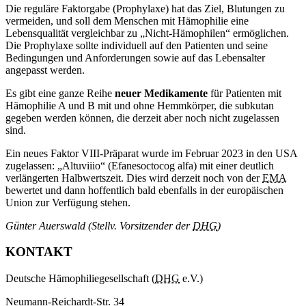
Die reguläre Faktorgabe (Prophylaxe) hat das Ziel, Blutungen zu
vermeiden, und soll dem Menschen mit Hämophilie eine
Lebensqualität vergleichbar zu „Nicht-Hämophilen“ ermöglichen.
Die Prophylaxe sollte individuell auf den Patienten und seine
Bedingungen und Anforderungen sowie auf das Lebensalter
angepasst werden.
Es gibt eine ganze Reihe
neuer Medikamente
für Patienten mit
Hämophilie A und B mit und ohne Hemmkörper, die subkutan
gegeben werden können, die derzeit aber noch nicht zugelassen
sind.
Ein neues Faktor VIII-Präparat wurde im Februar 2023 in den USA
zugelassen: „Altuviiio“ (Efanesoctocog alfa) mit einer deutlich
verlängerten Halbwertszeit. Dies wird derzeit noch von der
EMA
bewertet und dann hoffentlich bald ebenfalls in der europäischen
Union zur Verfügung stehen.
Günter Auerswald (Stellv. Vorsitzender der
DHG
)
KONTAKT
Deutsche Hämophiliegesellschaft (
DHG
e.V.)
Neumann-Reichardt-Str. 34