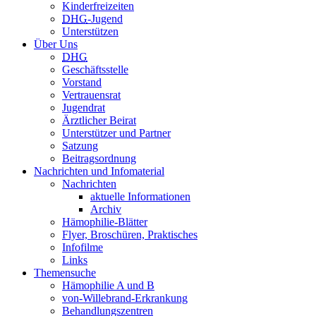
Kinderfreizeiten
DHG
-Jugend
Unterstützen
Über Uns
DHG
Geschäftsstelle
Vorstand
Vertrauensrat
Jugendrat
Ärztlicher Beirat
Unterstützer und Partner
Satzung
Beitragsordnung
Nachrichten und Infomaterial
Nachrichten
aktuelle Informationen
Archiv
Hämophilie-Blätter
Flyer, Broschüren, Praktisches
Infofilme
Links
Themensuche
Hämophilie A und B
von-Willebrand-Erkrankung
Behandlungszentren