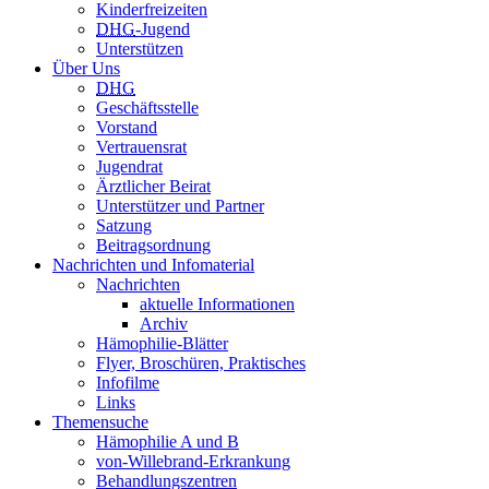
Kinderfreizeiten
DHG
-Jugend
Unterstützen
Über Uns
DHG
Geschäftsstelle
Vorstand
Vertrauensrat
Jugendrat
Ärztlicher Beirat
Unterstützer und Partner
Satzung
Beitragsordnung
Nachrichten und Infomaterial
Nachrichten
aktuelle Informationen
Archiv
Hämophilie-Blätter
Flyer, Broschüren, Praktisches
Infofilme
Links
Themensuche
Hämophilie A und B
von-Willebrand-Erkrankung
Behandlungszentren