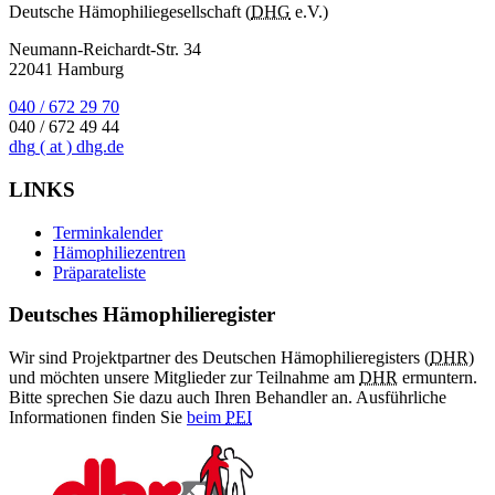
Deutsche Hämophiliegesellschaft (
DHG
e.V.)
Neumann-Reichardt-Str. 34
22041 Hamburg
040 / 672 29 70
040 / 672 49 44
dhg
( at )
dhg.de
LINKS
Terminkalender
Hämophiliezentren
Präparateliste
Deutsches Hämophilieregister
Wir sind Projektpartner des Deutschen Hämophilieregisters (
DHR
)
und möchten unsere Mitglieder zur Teilnahme am
DHR
ermuntern.
Bitte sprechen Sie dazu auch Ihren Behandler an. Ausführliche
Informationen finden Sie
beim
PEI