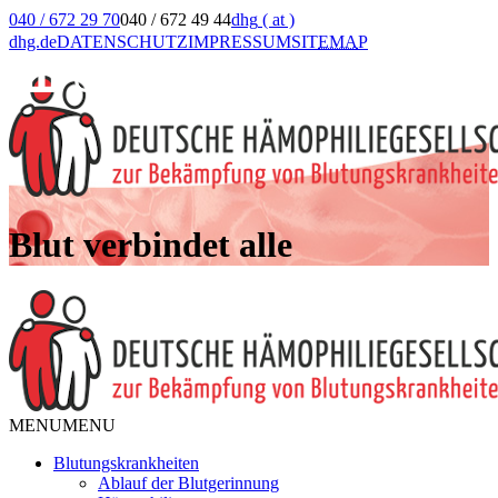
040 / 672 29 70
040 / 672 49 44
dhg
( at )
dhg.de
DATENSCHUTZ
IMPRESSUM
SIT
EMA
P
Blut verbindet alle
MENU
MENU
Blutungskrankheiten
Ablauf der Blutgerinnung