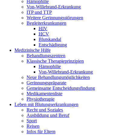
Hämophilie
Von-Willebrand-Erkrankung
ITP und TTP
Weitere Gerinnungsstörungen
Begleiterkrankungen
HIV
HCV
Blutskandal
Entschädigung
Medizinische Hilfe
Behandlungszentren
Klassische Therapieprinzipien
Hämophilie
Von-Willebrand-Erkrankung
Neue Behandlungsmöglichkeiten
Gerinnungspräparate
Gemeinsame Entscheidungsfindung
Medikamentenliste
Physiotherapie
Leben mit Blutungserkrankungen
Recht und Soziales
Ausbildung und Beruf
Sport
Reisen
Infos für Eltern