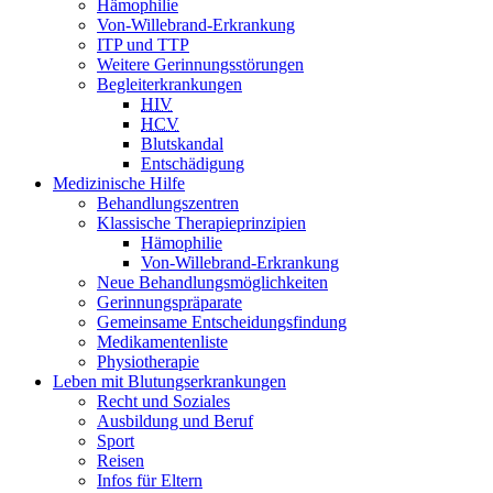
Hämophilie
Von-Willebrand-Erkrankung
ITP und TTP
Weitere Gerinnungsstörungen
Begleiterkrankungen
HIV
HCV
Blutskandal
Entschädigung
Medizinische Hilfe
Behandlungszentren
Klassische Therapieprinzipien
Hämophilie
Von-Willebrand-Erkrankung
Neue Behandlungsmöglichkeiten
Gerinnungspräparate
Gemeinsame Entscheidungsfindung
Medikamentenliste
Physiotherapie
Leben mit Blutungserkrankungen
Recht und Soziales
Ausbildung und Beruf
Sport
Reisen
Infos für Eltern