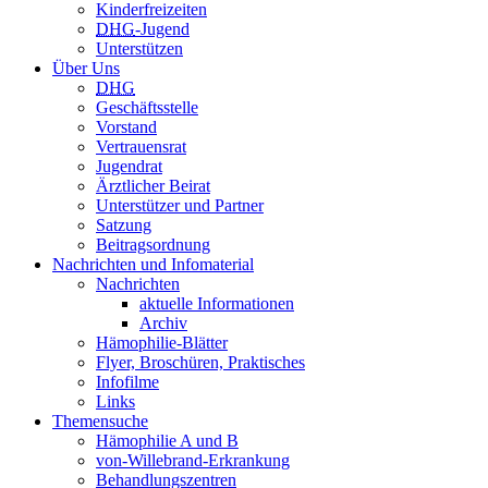
Kinderfreizeiten
DHG
-Jugend
Unterstützen
Über Uns
DHG
Geschäftsstelle
Vorstand
Vertrauensrat
Jugendrat
Ärztlicher Beirat
Unterstützer und Partner
Satzung
Beitragsordnung
Nachrichten und Infomaterial
Nachrichten
aktuelle Informationen
Archiv
Hämophilie-Blätter
Flyer, Broschüren, Praktisches
Infofilme
Links
Themensuche
Hämophilie A und B
von-Willebrand-Erkrankung
Behandlungszentren