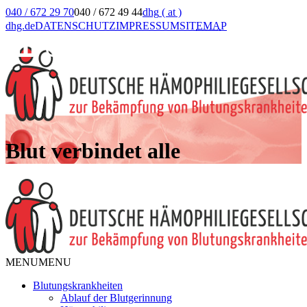
040 / 672 29 70
040 / 672 49 44
dhg
( at )
dhg.de
DATENSCHUTZ
IMPRESSUM
SIT
EMA
P
Blut verbindet alle
MENU
MENU
Blutungskrankheiten
Ablauf der Blutgerinnung