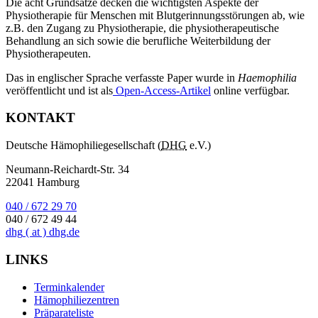
Die acht Grundsätze decken die wichtigsten Aspekte der
Physiotherapie für Menschen mit Blutgerinnungsstörungen ab, wie
z.B. den Zugang zu Physiotherapie, die physiotherapeutische
Behandlung an sich sowie die berufliche Weiterbildung der
Physiotherapeuten.
Das in englischer Sprache verfasste Paper wurde in
Haemophilia
veröffentlicht und ist als
Open-Access-Artikel
online verfügbar.
KONTAKT
Deutsche Hämophiliegesellschaft (
DHG
e.V.)
Neumann-Reichardt-Str. 34
22041 Hamburg
040 / 672 29 70
040 / 672 49 44
dhg
( at )
dhg.de
LINKS
Terminkalender
Hämophiliezentren
Präparateliste