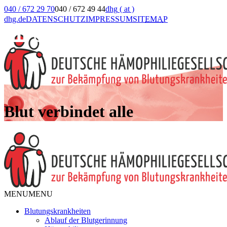
040 / 672 29 70
040 / 672 49 44
dhg
( at )
dhg.de
DATENSCHUTZ
IMPRESSUM
SIT
EMA
P
Blut verbindet alle
MENU
MENU
Blutungskrankheiten
Ablauf der Blutgerinnung