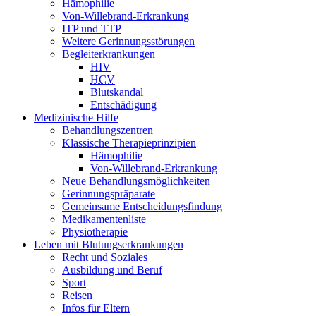
Hämophilie
Von-Willebrand-Erkrankung
ITP und TTP
Weitere Gerinnungsstörungen
Begleiterkrankungen
HIV
HCV
Blutskandal
Entschädigung
Medizinische Hilfe
Behandlungszentren
Klassische Therapieprinzipien
Hämophilie
Von-Willebrand-Erkrankung
Neue Behandlungsmöglichkeiten
Gerinnungspräparate
Gemeinsame Entscheidungsfindung
Medikamentenliste
Physiotherapie
Leben mit Blutungserkrankungen
Recht und Soziales
Ausbildung und Beruf
Sport
Reisen
Infos für Eltern