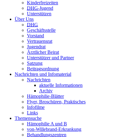
Kinderfreizeiten
DHG
-Jugend
Unterstützen
Über Uns
DHG
Geschäftsstelle
Vorstand
Vertrauensrat
Jugendrat
Ärztlicher Beirat
Unterstützer und Partner
Satzung
Beitragsordnung
Nachrichten und Infomaterial
Nachrichten
aktuelle Informationen
Archiv
Hämophilie-Blätter
Flyer, Broschüren, Praktisches
Infofilme
Links
Themensuche
Hämophilie A und B
von-Willebrand-Erkrankung
Behandlungszentren