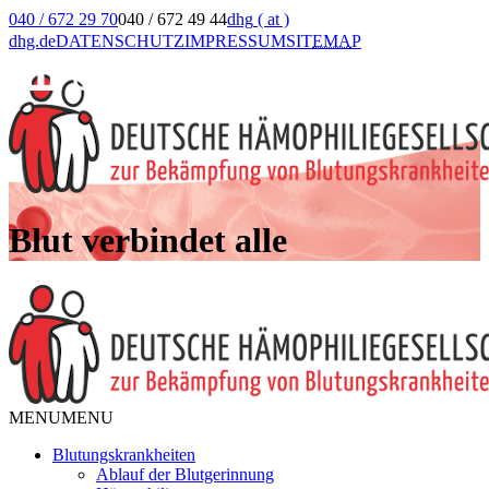
040 / 672 29 70
040 / 672 49 44
dhg
( at )
dhg.de
DATENSCHUTZ
IMPRESSUM
SIT
EMA
P
Blut verbindet alle
MENU
MENU
Blutungskrankheiten
Ablauf der Blutgerinnung