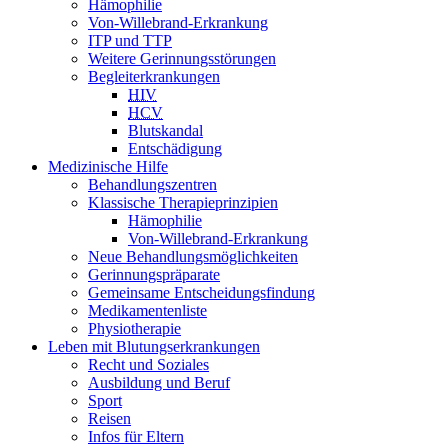
Hämophilie
Von-Willebrand-Erkrankung
ITP und TTP
Weitere Gerinnungsstörungen
Begleiterkrankungen
HIV
HCV
Blutskandal
Entschädigung
Medizinische Hilfe
Behandlungszentren
Klassische Therapieprinzipien
Hämophilie
Von-Willebrand-Erkrankung
Neue Behandlungsmöglichkeiten
Gerinnungspräparate
Gemeinsame Entscheidungsfindung
Medikamentenliste
Physiotherapie
Leben mit Blutungserkrankungen
Recht und Soziales
Ausbildung und Beruf
Sport
Reisen
Infos für Eltern