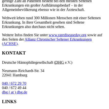
geringe Zahl an Patienten besteht bei den meisten Seltenen
Erkrankungen ein großer Aufklärungsbedarf – in der
Allgemeinbevölkerung ebenso wie in der Ärzteschaft.
Weltweit leben rund 300 Millionen Menschen mit einer Seltenen
Erkrankung. In ihrer Gesamtheit gesehen sind Seltene
Erkrankungen also durchaus nicht selten.
Weitere Infos finden Sie unter
www.rarediseaseday.org
sowie auf
den Seiten der
Allianz Chronischer Seltener Erkrankungen
(ACHSE)
.
KONTAKT
Deutsche Hämophiliegesellschaft (
DHG
e.V.)
Neumann-Reichardt-Str. 34
22041 Hamburg
040 / 672 29 70
040 / 672 49 44
dhg
( at )
dhg.de
LINKS