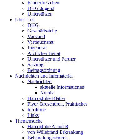
Kinderfreizeiten
DHG
-Jugend
Unterstützen
Über Uns
DHG
Geschäftsstelle
Vorstand
Vertrauensrat
Jugendrat
Ärztlicher Beirat
Unterstützer und Partner
Satzung
Beitragsordnung
Nachrichten und Infomaterial
Nachrichten
aktuelle Informationen
Archiv
Hämophilie-Blätter
Flyer, Broschüren, Praktisches
Infofilme
Links
Themensuche
Hämophilie A und B
von-Willebrand-Erkrankung
Behandlungszentren