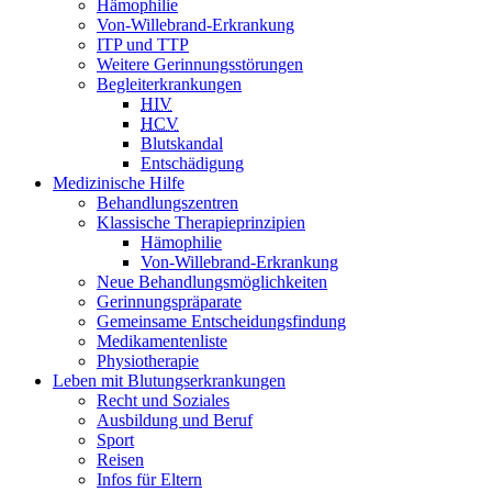
Hämophilie
Von-Willebrand-Erkrankung
ITP und TTP
Weitere Gerinnungsstörungen
Begleiterkrankungen
HIV
HCV
Blutskandal
Entschädigung
Medizinische Hilfe
Behandlungszentren
Klassische Therapieprinzipien
Hämophilie
Von-Willebrand-Erkrankung
Neue Behandlungsmöglichkeiten
Gerinnungspräparate
Gemeinsame Entscheidungsfindung
Medikamentenliste
Physiotherapie
Leben mit Blutungserkrankungen
Recht und Soziales
Ausbildung und Beruf
Sport
Reisen
Infos für Eltern