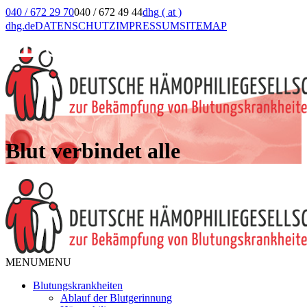
040 / 672 29 70
040 / 672 49 44
dhg
( at )
dhg.de
DATENSCHUTZ
IMPRESSUM
SIT
EMA
P
Blut verbindet alle
MENU
MENU
Blutungskrankheiten
Ablauf der Blutgerinnung