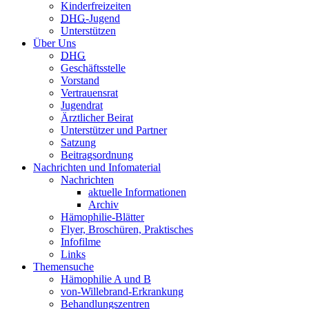
Kinderfreizeiten
DHG
-Jugend
Unterstützen
Über Uns
DHG
Geschäftsstelle
Vorstand
Vertrauensrat
Jugendrat
Ärztlicher Beirat
Unterstützer und Partner
Satzung
Beitragsordnung
Nachrichten und Infomaterial
Nachrichten
aktuelle Informationen
Archiv
Hämophilie-Blätter
Flyer, Broschüren, Praktisches
Infofilme
Links
Themensuche
Hämophilie A und B
von-Willebrand-Erkrankung
Behandlungszentren