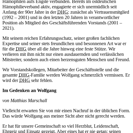
Hämophilen aufs Engste verbunden. Bereits im ostdeutschen
Hämophilieverband aktiv, engagierte er sich unermüdlich seit
Anfang der 90er Jahre in der
DHG
: zunächst als Vertrauensmitglied
(1992 – 2001) und in den letzten 20 Jahren in verantwortlicher
Position als Mitglied des Geschäftsführenden Vorstands (2001 –
2021).
Mit seinem reichen Erfahrungsschatz, seiner großen fachlichen
Expertise und seiner stets freundlichen und besonnenen Art war er
für die
DHG
über all die Jahre hinweg eine feste Stütze. Wir
verlieren mit ihm nicht nur einen ausdauernden und verlässlichen
Mitstreiter, sondern auch einen herzensguten Menschen und Freund.
Wir Vorstandskollegen, Mitarbeiter der Geschäftsstelle und die
gesamte
DHG
-Familie werden Wolfgang schmerzlich vermissen. Er
wird der
DHG
sehr fehlen.
Im Gedenken an Wolfgang
von Matthias Marschall
Vielleicht erwarten Sie von mir einen Nachruf in der üblichen Form.
Das würde Wolfgang aus meiner Sicht aber nicht gerecht werden.
Er hat für unsere Gemeinschaft so viel Herzblut, Leidenschaft,
Ehrgeiz und Einsatz gezeigt. Aber eines hat er nie getan: seinen