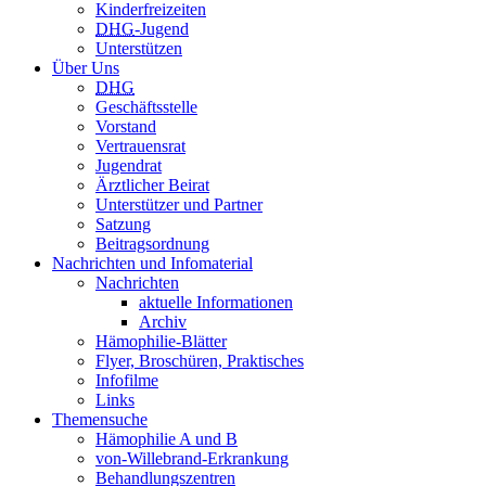
Kinderfreizeiten
DHG
-Jugend
Unterstützen
Über Uns
DHG
Geschäftsstelle
Vorstand
Vertrauensrat
Jugendrat
Ärztlicher Beirat
Unterstützer und Partner
Satzung
Beitragsordnung
Nachrichten und Infomaterial
Nachrichten
aktuelle Informationen
Archiv
Hämophilie-Blätter
Flyer, Broschüren, Praktisches
Infofilme
Links
Themensuche
Hämophilie A und B
von-Willebrand-Erkrankung
Behandlungszentren