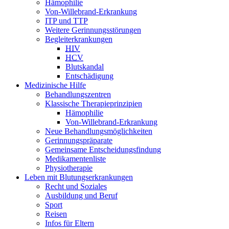
Hämophilie
Von-Willebrand-Erkrankung
ITP und TTP
Weitere Gerinnungsstörungen
Begleiterkrankungen
HIV
HCV
Blutskandal
Entschädigung
Medizinische Hilfe
Behandlungszentren
Klassische Therapieprinzipien
Hämophilie
Von-Willebrand-Erkrankung
Neue Behandlungsmöglichkeiten
Gerinnungspräparate
Gemeinsame Entscheidungsfindung
Medikamentenliste
Physiotherapie
Leben mit Blutungserkrankungen
Recht und Soziales
Ausbildung und Beruf
Sport
Reisen
Infos für Eltern