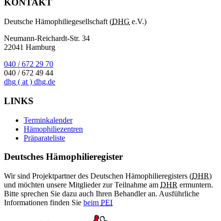
KONTAKT
Deutsche Hämophiliegesellschaft (
DHG
e.V.)
Neumann-Reichardt-Str. 34
22041 Hamburg
040 / 672 29 70
040 / 672 49 44
dhg
( at )
dhg.de
LINKS
Terminkalender
Hämophiliezentren
Präparateliste
Deutsches Hämophilieregister
Wir sind Projektpartner des Deutschen Hämophilieregisters (
DHR
)
und möchten unsere Mitglieder zur Teilnahme am
DHR
ermuntern.
Bitte sprechen Sie dazu auch Ihren Behandler an. Ausführliche
Informationen finden Sie
beim
PEI