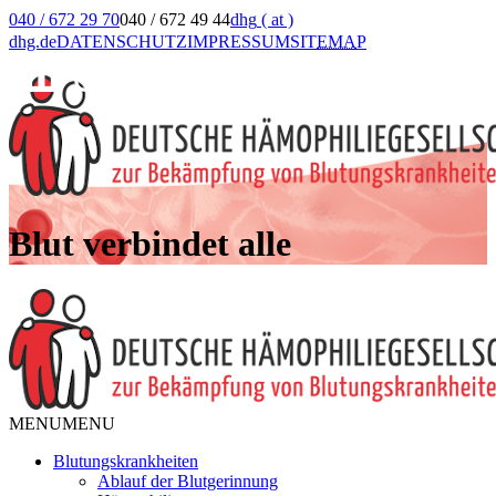
040 / 672 29 70
040 / 672 49 44
dhg
( at )
dhg.de
DATENSCHUTZ
IMPRESSUM
SIT
EMA
P
Blut verbindet alle
MENU
MENU
Blutungskrankheiten
Ablauf der Blutgerinnung