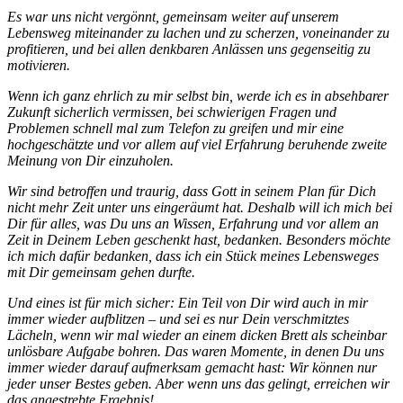
Es war uns nicht vergönnt, gemeinsam weiter auf unserem
Lebensweg miteinander zu lachen und zu scherzen, voneinander zu
profitieren, und bei allen denkbaren Anlässen uns gegenseitig zu
motivieren.
Wenn ich ganz ehrlich zu mir selbst bin, werde ich es in absehbarer
Zukunft sicherlich vermissen, bei schwierigen Fragen und
Problemen schnell mal zum Telefon zu greifen und mir eine
hochgeschätzte und vor allem auf viel Erfahrung beruhende zweite
Meinung von Dir einzuholen.
Wir sind betroffen und traurig, dass Gott in seinem Plan für Dich
nicht mehr Zeit unter uns eingeräumt hat. Deshalb will ich mich bei
Dir für alles, was Du uns an Wissen, Erfahrung und vor allem an
Zeit in Deinem Leben geschenkt hast, bedanken. Besonders möchte
ich mich dafür bedanken, dass ich ein Stück meines Lebensweges
mit Dir gemeinsam gehen durfte.
Und eines ist für mich sicher: Ein Teil von Dir wird auch in mir
immer wieder aufblitzen – und sei es nur Dein verschmitztes
Lächeln, wenn wir mal wieder an einem dicken Brett als scheinbar
unlösbare Aufgabe bohren. Das waren Momente, in denen Du uns
immer wieder darauf aufmerksam gemacht hast: Wir können nur
jeder unser Bestes geben. Aber wenn uns das gelingt, erreichen wir
das angestrebte Ergebnis!