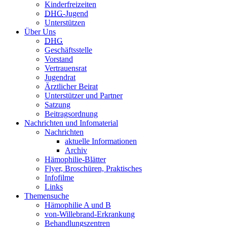
Kinderfreizeiten
DHG
-Jugend
Unterstützen
Über Uns
DHG
Geschäftsstelle
Vorstand
Vertrauensrat
Jugendrat
Ärztlicher Beirat
Unterstützer und Partner
Satzung
Beitragsordnung
Nachrichten und Infomaterial
Nachrichten
aktuelle Informationen
Archiv
Hämophilie-Blätter
Flyer, Broschüren, Praktisches
Infofilme
Links
Themensuche
Hämophilie A und B
von-Willebrand-Erkrankung
Behandlungszentren