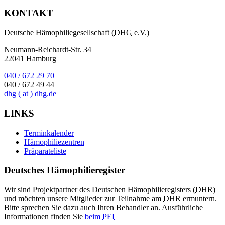
KONTAKT
Deutsche Hämophiliegesellschaft (
DHG
e.V.)
Neumann-Reichardt-Str. 34
22041 Hamburg
040 / 672 29 70
040 / 672 49 44
dhg
( at )
dhg.de
LINKS
Terminkalender
Hämophiliezentren
Präparateliste
Deutsches Hämophilieregister
Wir sind Projektpartner des Deutschen Hämophilieregisters (
DHR
)
und möchten unsere Mitglieder zur Teilnahme am
DHR
ermuntern.
Bitte sprechen Sie dazu auch Ihren Behandler an. Ausführliche
Informationen finden Sie
beim
PEI