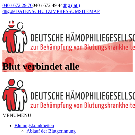
040 / 672 29 70
040 / 672 49 44
dhg
( at )
dhg.de
DATENSCHUTZ
IMPRESSUM
SIT
EMA
P
Blut verbindet alle
MENU
MENU
Blutungskrankheiten
Ablauf der Blutgerinnung