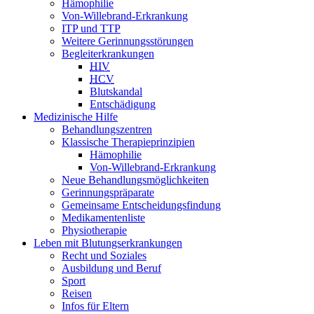
Hämophilie
Von-Willebrand-Erkrankung
ITP und TTP
Weitere Gerinnungsstörungen
Begleiterkrankungen
HIV
HCV
Blutskandal
Entschädigung
Medizinische Hilfe
Behandlungszentren
Klassische Therapieprinzipien
Hämophilie
Von-Willebrand-Erkrankung
Neue Behandlungsmöglichkeiten
Gerinnungspräparate
Gemeinsame Entscheidungsfindung
Medikamentenliste
Physiotherapie
Leben mit Blutungserkrankungen
Recht und Soziales
Ausbildung und Beruf
Sport
Reisen
Infos für Eltern