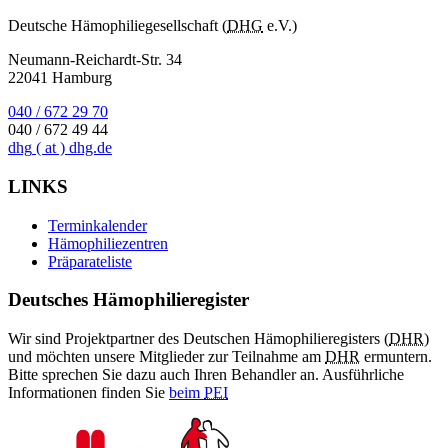
Deutsche Hämophiliegesellschaft (
DHG
e.V.)
Neumann-Reichardt-Str. 34
22041 Hamburg
040 / 672 29 70
040 / 672 49 44
dhg
( at )
dhg.de
LINKS
Terminkalender
Hämophiliezentren
Präparateliste
Deutsches Hämophilieregister
Wir sind Projektpartner des Deutschen Hämophilieregisters (
DHR
)
und möchten unsere Mitglieder zur Teilnahme am
DHR
ermuntern.
Bitte sprechen Sie dazu auch Ihren Behandler an. Ausführliche
Informationen finden Sie
beim
PEI