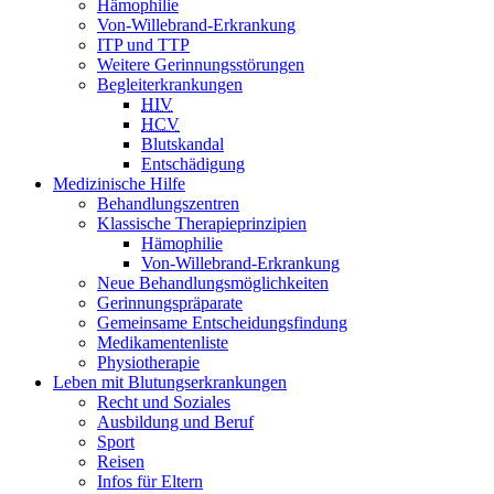
Hämophilie
Von-Willebrand-Erkrankung
ITP und TTP
Weitere Gerinnungsstörungen
Begleiterkrankungen
HIV
HCV
Blutskandal
Entschädigung
Medizinische Hilfe
Behandlungszentren
Klassische Therapieprinzipien
Hämophilie
Von-Willebrand-Erkrankung
Neue Behandlungsmöglichkeiten
Gerinnungspräparate
Gemeinsame Entscheidungsfindung
Medikamentenliste
Physiotherapie
Leben mit Blutungserkrankungen
Recht und Soziales
Ausbildung und Beruf
Sport
Reisen
Infos für Eltern