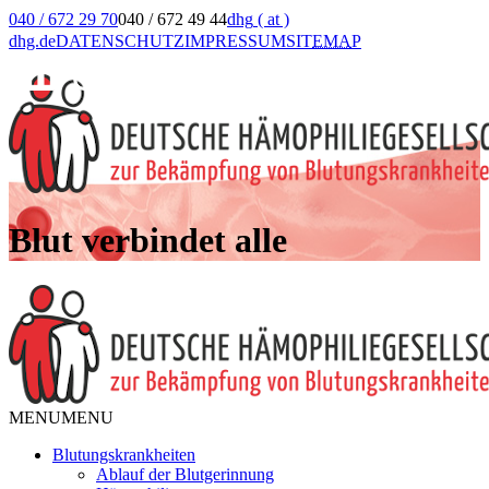
040 / 672 29 70
040 / 672 49 44
dhg
( at )
dhg.de
DATENSCHUTZ
IMPRESSUM
SIT
EMA
P
Blut verbindet alle
MENU
MENU
Blutungskrankheiten
Ablauf der Blutgerinnung