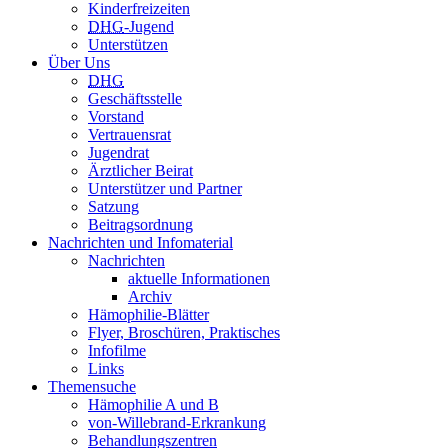
Kinderfreizeiten
DHG
-Jugend
Unterstützen
Über Uns
DHG
Geschäftsstelle
Vorstand
Vertrauensrat
Jugendrat
Ärztlicher Beirat
Unterstützer und Partner
Satzung
Beitragsordnung
Nachrichten und Infomaterial
Nachrichten
aktuelle Informationen
Archiv
Hämophilie-Blätter
Flyer, Broschüren, Praktisches
Infofilme
Links
Themensuche
Hämophilie A und B
von-Willebrand-Erkrankung
Behandlungszentren