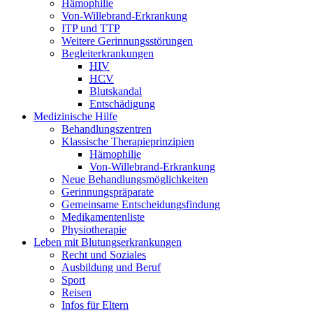
Hämophilie
Von-Willebrand-Erkrankung
ITP und TTP
Weitere Gerinnungsstörungen
Begleiterkrankungen
HIV
HCV
Blutskandal
Entschädigung
Medizinische Hilfe
Behandlungszentren
Klassische Therapieprinzipien
Hämophilie
Von-Willebrand-Erkrankung
Neue Behandlungsmöglichkeiten
Gerinnungspräparate
Gemeinsame Entscheidungsfindung
Medikamentenliste
Physiotherapie
Leben mit Blutungserkrankungen
Recht und Soziales
Ausbildung und Beruf
Sport
Reisen
Infos für Eltern