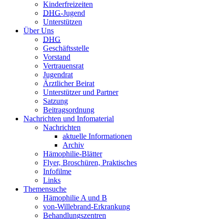
Kinderfreizeiten
DHG
-Jugend
Unterstützen
Über Uns
DHG
Geschäftsstelle
Vorstand
Vertrauensrat
Jugendrat
Ärztlicher Beirat
Unterstützer und Partner
Satzung
Beitragsordnung
Nachrichten und Infomaterial
Nachrichten
aktuelle Informationen
Archiv
Hämophilie-Blätter
Flyer, Broschüren, Praktisches
Infofilme
Links
Themensuche
Hämophilie A und B
von-Willebrand-Erkrankung
Behandlungszentren