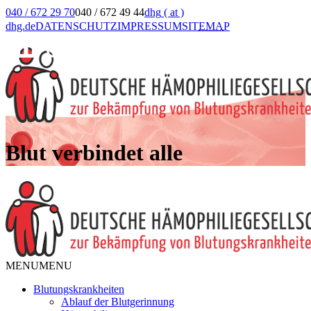
040 / 672 29 70
040 / 672 49 44
dhg
( at )
dhg.de
DATENSCHUTZ
IMPRESSUM
SIT
EMA
P
Blut verbindet alle
MENU
MENU
Blutungskrankheiten
Ablauf der Blutgerinnung