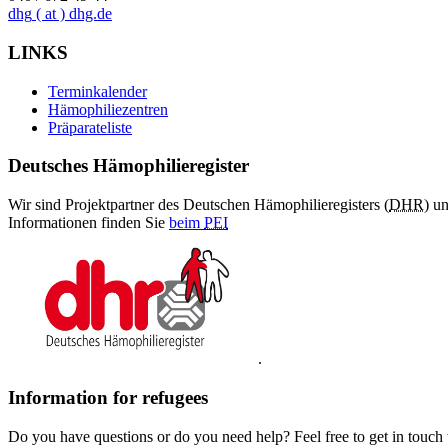
dhg
( at )
dhg.de
LINKS
Terminkalender
Hämophiliezentren
Präparateliste
Deutsches Hämophilieregister
Wir sind Projektpartner des Deutschen Hämophilieregisters (
DHR
) u
Informationen finden Sie
beim
PEI
.
Information for refugees
Do you have questions or do you need help? Feel free to get in touch