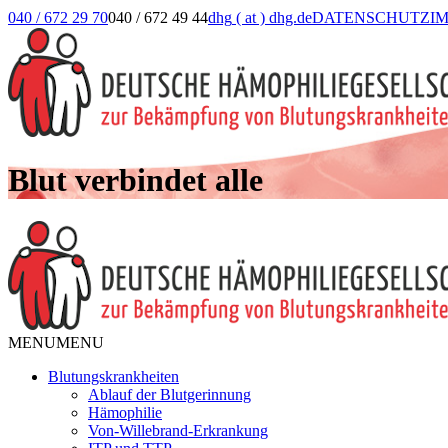
040 / 672 29 70
040 / 672 49 44
dhg
( at )
dhg.de
DATENSCHUTZ
I
Blut verbindet alle
MENU
MENU
Blutungskrankheiten
Ablauf der Blutgerinnung
Hämophilie
Von-Willebrand-Erkrankung