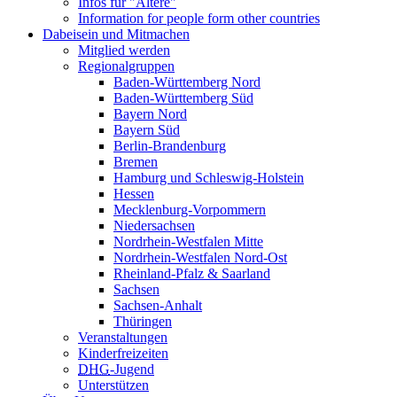
Infos für "Ältere"
Information for people form other countries
Dabeisein und Mitmachen
Mitglied werden
Regionalgruppen
Baden-Württemberg Nord
Baden-Württemberg Süd
Bayern Nord
Bayern Süd
Berlin-Brandenburg
Bremen
Hamburg und Schleswig-Holstein
Hessen
Mecklenburg-Vorpommern
Niedersachsen
Nordrhein-Westfalen Mitte
Nordrhein-Westfalen Nord-Ost
Rheinland-Pfalz & Saarland
Sachsen
Sachsen-Anhalt
Thüringen
Veranstaltungen
Kinderfreizeiten
DHG
-Jugend
Unterstützen