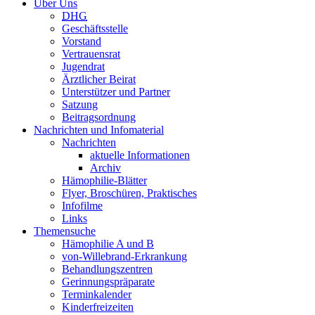
Über Uns
DHG
Geschäftsstelle
Vorstand
Vertrauensrat
Jugendrat
Ärztlicher Beirat
Unterstützer und Partner
Satzung
Beitragsordnung
Nachrichten und Infomaterial
Nachrichten
aktuelle Informationen
Archiv
Hämophilie-Blätter
Flyer, Broschüren, Praktisches
Infofilme
Links
Themensuche
Hämophilie A und B
von-Willebrand-Erkrankung
Behandlungszentren
Gerinnungspräparate
Terminkalender
Kinderfreizeiten