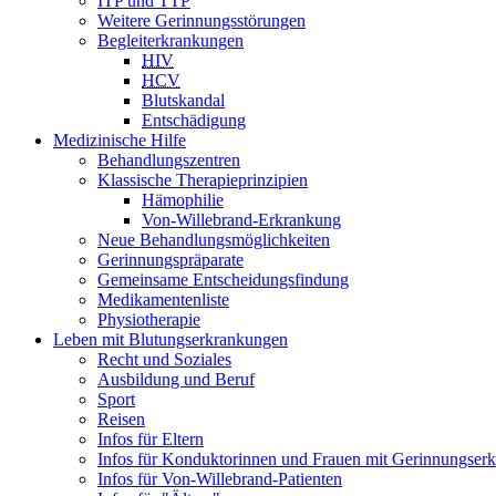
ITP und TTP
Weitere Gerinnungsstörungen
Begleiterkrankungen
HIV
HCV
Blutskandal
Entschädigung
Medizinische Hilfe
Behandlungszentren
Klassische Therapieprinzipien
Hämophilie
Von-Willebrand-Erkrankung
Neue Behandlungsmöglichkeiten
Gerinnungspräparate
Gemeinsame Entscheidungsfindung
Medikamentenliste
Physiotherapie
Leben mit Blutungserkrankungen
Recht und Soziales
Ausbildung und Beruf
Sport
Reisen
Infos für Eltern
Infos für Konduktorinnen und Frauen mit Gerinnungser
Infos für Von-Willebrand-Patienten