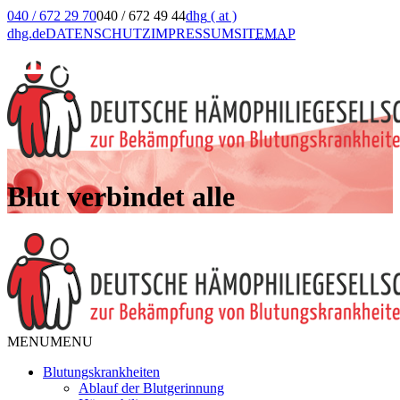
040 / 672 29 70
040 / 672 49 44
dhg
( at )
dhg.de
DATENSCHUTZ
IMPRESSUM
SIT
EMA
P
Blut verbindet alle
MENU
MENU
Blutungskrankheiten
Ablauf der Blutgerinnung