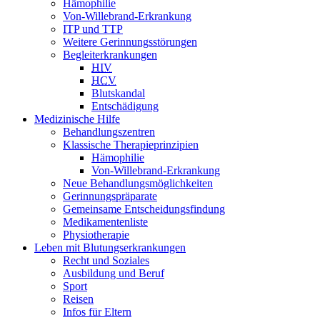
Hämophilie
Von-Willebrand-Erkrankung
ITP und TTP
Weitere Gerinnungsstörungen
Begleiterkrankungen
HIV
HCV
Blutskandal
Entschädigung
Medizinische Hilfe
Behandlungszentren
Klassische Therapieprinzipien
Hämophilie
Von-Willebrand-Erkrankung
Neue Behandlungsmöglichkeiten
Gerinnungspräparate
Gemeinsame Entscheidungsfindung
Medikamentenliste
Physiotherapie
Leben mit Blutungserkrankungen
Recht und Soziales
Ausbildung und Beruf
Sport
Reisen
Infos für Eltern