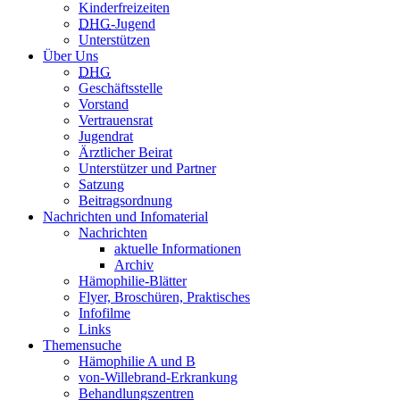
Kinderfreizeiten
DHG
-Jugend
Unterstützen
Über Uns
DHG
Geschäftsstelle
Vorstand
Vertrauensrat
Jugendrat
Ärztlicher Beirat
Unterstützer und Partner
Satzung
Beitragsordnung
Nachrichten und Infomaterial
Nachrichten
aktuelle Informationen
Archiv
Hämophilie-Blätter
Flyer, Broschüren, Praktisches
Infofilme
Links
Themensuche
Hämophilie A und B
von-Willebrand-Erkrankung
Behandlungszentren