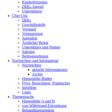
Kinderfreizeiten
DHG
-Jugend
Unterstützen
Über Uns
DHG
Geschäftsstelle
Vorstand
Vertrauensrat
Jugendrat
Ärztlicher Beirat
Unterstützer und Partner
Satzung
Beitragsordnung
Nachrichten und Infomaterial
Nachrichten
aktuelle Informationen
Archiv
Hämophilie-Blätter
Flyer, Broschüren, Praktisches
Infofilme
Links
Themensuche
Hämophilie A und B
von-Willebrand-Erkrankung
Behandlungszentren