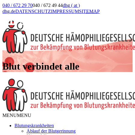
040 / 672 29 70
040 / 672 49 44
dhg
( at )
dhg.de
DATENSCHUTZ
IMPRESSUM
SIT
EMA
P
Blut verbindet alle
MENU
MENU
Blutungskrankheiten
Ablauf der Blutgerinnung