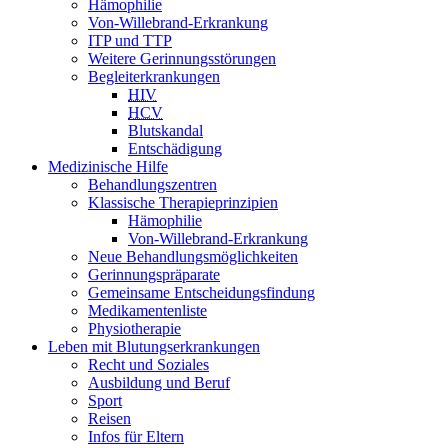
Hämophilie
Von-Willebrand-Erkrankung
ITP und TTP
Weitere Gerinnungsstörungen
Begleiterkrankungen
HIV
HCV
Blutskandal
Entschädigung
Medizinische Hilfe
Behandlungszentren
Klassische Therapieprinzipien
Hämophilie
Von-Willebrand-Erkrankung
Neue Behandlungsmöglichkeiten
Gerinnungspräparate
Gemeinsame Entscheidungsfindung
Medikamentenliste
Physiotherapie
Leben mit Blutungserkrankungen
Recht und Soziales
Ausbildung und Beruf
Sport
Reisen
Infos für Eltern