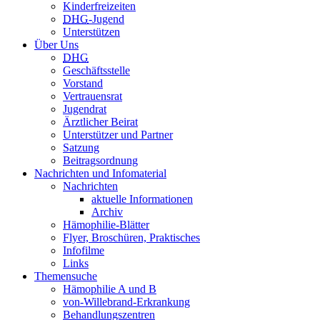
Kinderfreizeiten
DHG
-Jugend
Unterstützen
Über Uns
DHG
Geschäftsstelle
Vorstand
Vertrauensrat
Jugendrat
Ärztlicher Beirat
Unterstützer und Partner
Satzung
Beitragsordnung
Nachrichten und Infomaterial
Nachrichten
aktuelle Informationen
Archiv
Hämophilie-Blätter
Flyer, Broschüren, Praktisches
Infofilme
Links
Themensuche
Hämophilie A und B
von-Willebrand-Erkrankung
Behandlungszentren