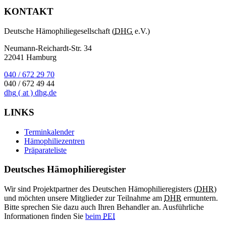
KONTAKT
Deutsche Hämophiliegesellschaft (
DHG
e.V.)
Neumann-Reichardt-Str. 34
22041 Hamburg
040 / 672 29 70
040 / 672 49 44
dhg
( at )
dhg.de
LINKS
Terminkalender
Hämophiliezentren
Präparateliste
Deutsches Hämophilieregister
Wir sind Projektpartner des Deutschen Hämophilieregisters (
DHR
)
und möchten unsere Mitglieder zur Teilnahme am
DHR
ermuntern.
Bitte sprechen Sie dazu auch Ihren Behandler an. Ausführliche
Informationen finden Sie
beim
PEI