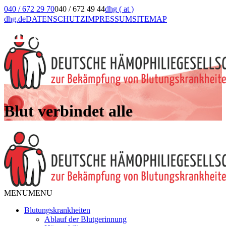
040 / 672 29 70
040 / 672 49 44
dhg
( at )
dhg.de
DATENSCHUTZ
IMPRESSUM
SIT
EMA
P
Blut verbindet alle
MENU
MENU
Blutungskrankheiten
Ablauf der Blutgerinnung