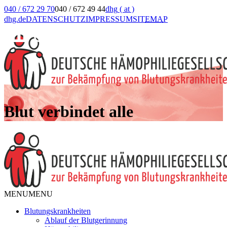
040 / 672 29 70
040 / 672 49 44
dhg
( at )
dhg.de
DATENSCHUTZ
IMPRESSUM
SIT
EMA
P
Blut verbindet alle
MENU
MENU
Blutungskrankheiten
Ablauf der Blutgerinnung