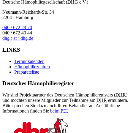
Deutsche Hämophiliegesellschaft (
DHG
e.V.)
Neumann-Reichardt-Str. 34
22041 Hamburg
040 / 672 29 70
040 / 672 49 44
dhg
( at )
dhg.de
LINKS
Terminkalender
Hämophiliezentren
Präparateliste
Deutsches Hämophilieregister
Wir sind Projektpartner des Deutschen Hämophilieregisters (
DHR
)
und möchten unsere Mitglieder zur Teilnahme am
DHR
ermuntern.
Bitte sprechen Sie dazu auch Ihren Behandler an. Ausführliche
Informationen finden Sie
beim
PEI