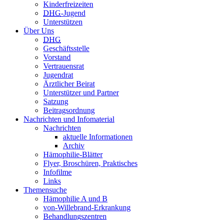
Kinderfreizeiten
DHG
-Jugend
Unterstützen
Über Uns
DHG
Geschäftsstelle
Vorstand
Vertrauensrat
Jugendrat
Ärztlicher Beirat
Unterstützer und Partner
Satzung
Beitragsordnung
Nachrichten und Infomaterial
Nachrichten
aktuelle Informationen
Archiv
Hämophilie-Blätter
Flyer, Broschüren, Praktisches
Infofilme
Links
Themensuche
Hämophilie A und B
von-Willebrand-Erkrankung
Behandlungszentren