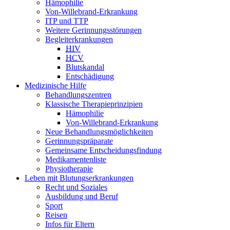
Hämophilie
Von-Willebrand-Erkrankung
ITP und TTP
Weitere Gerinnungsstörungen
Begleiterkrankungen
HIV
HCV
Blutskandal
Entschädigung
Medizinische Hilfe
Behandlungszentren
Klassische Therapieprinzipien
Hämophilie
Von-Willebrand-Erkrankung
Neue Behandlungsmöglichkeiten
Gerinnungspräparate
Gemeinsame Entscheidungsfindung
Medikamentenliste
Physiotherapie
Leben mit Blutungserkrankungen
Recht und Soziales
Ausbildung und Beruf
Sport
Reisen
Infos für Eltern