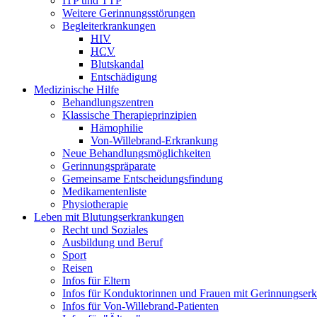
ITP und TTP
Weitere Gerinnungsstörungen
Begleiterkrankungen
HIV
HCV
Blutskandal
Entschädigung
Medizinische Hilfe
Behandlungszentren
Klassische Therapieprinzipien
Hämophilie
Von-Willebrand-Erkrankung
Neue Behandlungsmöglichkeiten
Gerinnungspräparate
Gemeinsame Entscheidungsfindung
Medikamentenliste
Physiotherapie
Leben mit Blutungserkrankungen
Recht und Soziales
Ausbildung und Beruf
Sport
Reisen
Infos für Eltern
Infos für Konduktorinnen und Frauen mit Gerinnungser
Infos für Von-Willebrand-Patienten