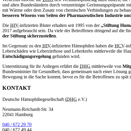
und alten Bundesländern durch verunreinigte Gerinnungspräparate m
mit Wärme oder dem Zusatz von chemischen Verbindungen zu behand
besseren Wissens von Seiten der Pharmazeutischen Industrie un
Die
HIV
-infizierten Bluter erhalten seit 1995 von der
„Stiftung Huma
2017 aufgebraucht sein. Da viele der Betroffenen dringend auf die fin
der Stiftung sicherzustellen
.
Im Gegensatz zu den
HIV
-infizierten Hämophilen haben die
HCV
-in
Leberschäden wie Leberzirrhose und Leberkrebs mittlerweile die Haup
Entschädigungsregelung
gefunden wird.
Unterstützung für ihr Anliegen erfährt die
DHG
mittlerweile von
Mitg
Bundesminister für Gesundheit, dass gemeinsam nach einer Lösung 
Bewegung in die Sache kommt, bevor es für die Betroffenen zu spät i
KONTAKT
Deutsche Hämophiliegesellschaft (
DHG
e.V.)
Neumann-Reichardt-Str. 34
22041 Hamburg
040 / 672 29 70
040 / 672 49 44