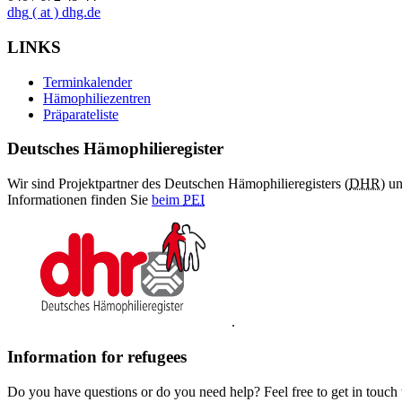
dhg
( at )
dhg.de
LINKS
Terminkalender
Hämophiliezentren
Präparateliste
Deutsches Hämophilieregister
Wir sind Projektpartner des Deutschen Hämophilieregisters (
DHR
) u
Informationen finden Sie
beim
PEI
.
Information for refugees
Do you have questions or do you need help? Feel free to get in touch