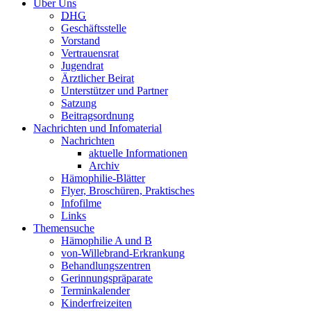
Über Uns
DHG
Geschäftsstelle
Vorstand
Vertrauensrat
Jugendrat
Ärztlicher Beirat
Unterstützer und Partner
Satzung
Beitragsordnung
Nachrichten und Infomaterial
Nachrichten
aktuelle Informationen
Archiv
Hämophilie-Blätter
Flyer, Broschüren, Praktisches
Infofilme
Links
Themensuche
Hämophilie A und B
von-Willebrand-Erkrankung
Behandlungszentren
Gerinnungspräparate
Terminkalender
Kinderfreizeiten