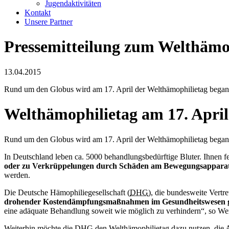
Jugendaktivitäten
Kontakt
Unsere Partner
Pressemitteilung zum Welthämop
13.04.2015
Rund um den Globus wird am 17. April der Welthämophilietag began
Welthämophilietag am 17. April
Rund um den Globus wird am 17. April der Welthämophilietag begang
In Deutschland leben ca. 5000 behandlungsbedürftige Bluter. Ihnen f
oder zu Verkrüppelungen durch Schäden am Bewegungsappar
werden.
Die Deutsche Hämophiliegesellschaft (
DHG
), die bundesweite Vertre
drohender Kostendämpfungsmaßnahmen im Gesundheitswesen ge
eine adäquate Behandlung soweit wie möglich zu verhindern“, so Wer
Weiterhin möchte die
DHG
den Welthämophilietag dazu nutzen, die 