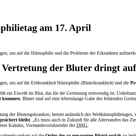
hilietag am 17. April
gen, um auf die Hämophilie und die Probleme der Erkrankten aufmer
 Vertretung der Bluter dringt au
en, um auf die Erbkrankheit Hämophilie (Bluterkrankheit) und die
Pr
ehlt ein Eiweiß im Blut, das für die Gerinnung notwendig ist. Unbehan
at kommen
. Bluter sind auf eine lebenslange Gabe des fehlenden Gerin
tung der Blutungskranken, betont anlässlich des Welthämophilietages, wi
sichert bleibt
. „Es muss auch in Zukunft für alle Altersstufen das Z
ner Kalnins, Vorstandsvorsitzender der
DHG
.
Aufmerksamkeit auf die
Opfer des so genannten Blutskandals
zu lenk