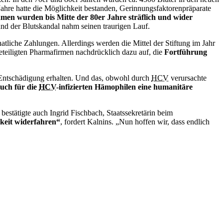
r Jahre hatte die Möglichkeit bestanden, Gerinnungsfaktorenpräparate
en wurden bis Mitte der 80er Jahre sträflich und wider
nd der Blutskandal nahm seinen traurigen Lauf.
tliche Zahlungen. Allerdings werden die Mittel der Stiftung im Jahr
teiligten Pharmafirmen nachdrücklich dazu auf, die
Fortführung
lei Entschädigung erhalten. Und das, obwohl durch
HCV
verursachte
uch für die
HCV
-infizierten Hämophilen eine humanitäre
 bestätigte auch Ingrid Fischbach, Staatssekretärin beim
gkeit widerfahren“
, fordert Kalnins. „Nun hoffen wir, dass endlich