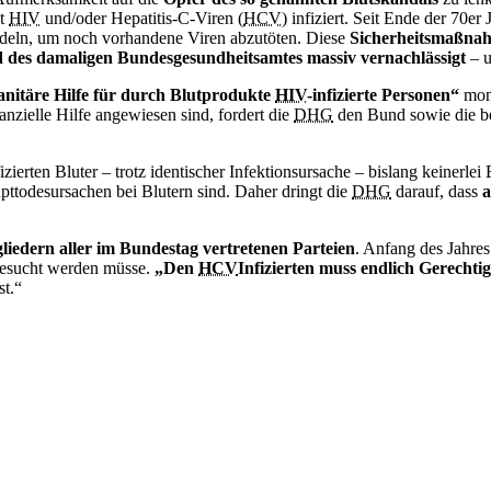
it
HIV
und/oder Hepatitis-C-Viren (
HCV
) infiziert. Seit Ende der 70e
eln, um noch vorhandene Viren abzutöten. Diese
Sicherheitsmaßnahm
d des damaligen Bundesgesundheitsamtes massiv vernachlässigt
– u
nitäre Hilfe für durch Blutprodukte
HIV
-infizierte Personen“
mona
anzielle Hilfe angewiesen sind, fordert die
DHG
den Bund sowie die be
fizierten Bluter – trotz identischer Infektionsursache – bislang keiner
ttodesursachen bei Blutern sind. Daher dringt die
DHG
darauf, dass
a
liedern aller im Bundestag vertretenen Parteien
. Anfang des Jahres
gesucht werden müsse.
„Den
HCV
Infizierten muss endlich Gerechti
st.“