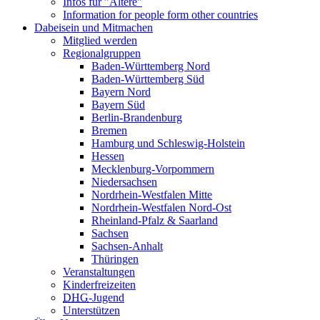
Infos für "Ältere"
Information for people form other countries
Dabeisein und Mitmachen
Mitglied werden
Regionalgruppen
Baden-Württemberg Nord
Baden-Württemberg Süd
Bayern Nord
Bayern Süd
Berlin-Brandenburg
Bremen
Hamburg und Schleswig-Holstein
Hessen
Mecklenburg-Vorpommern
Niedersachsen
Nordrhein-Westfalen Mitte
Nordrhein-Westfalen Nord-Ost
Rheinland-Pfalz & Saarland
Sachsen
Sachsen-Anhalt
Thüringen
Veranstaltungen
Kinderfreizeiten
DHG
-Jugend
Unterstützen