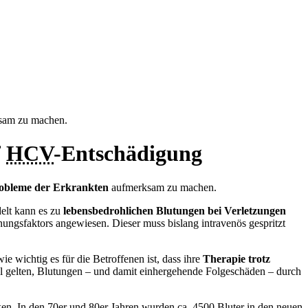
ksam zu machen.
f
HCV
-Entschädigung
obleme der Erkrankten
aufmerksam zu machen.
delt kann es zu
lebensbedrohlichen Blutungen bei Verletzungen
nungsfaktors angewiesen. Dieser muss bislang intravenös gespritzt
e wichtig es für die Betroffenen ist, dass ihre
Therapie trotz
iel gelten, Blutungen – und damit einhergehende Folgeschäden – durch
en. In den 70er und 80er Jahren wurden ca. 4500 Bluter in den neuen