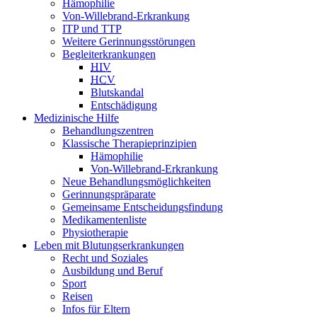
Hämophilie
Von-Willebrand-Erkrankung
ITP und TTP
Weitere Gerinnungsstörungen
Begleiterkrankungen
HIV
HCV
Blutskandal
Entschädigung
Medizinische Hilfe
Behandlungszentren
Klassische Therapieprinzipien
Hämophilie
Von-Willebrand-Erkrankung
Neue Behandlungsmöglichkeiten
Gerinnungspräparate
Gemeinsame Entscheidungsfindung
Medikamentenliste
Physiotherapie
Leben mit Blutungserkrankungen
Recht und Soziales
Ausbildung und Beruf
Sport
Reisen
Infos für Eltern