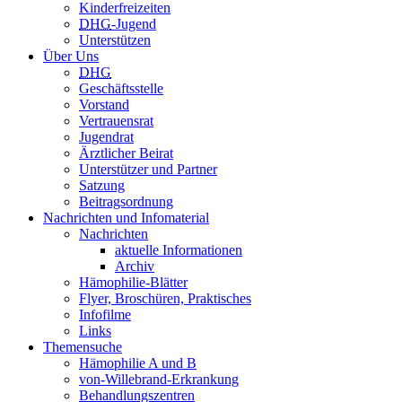
Kinderfreizeiten
DHG
-Jugend
Unterstützen
Über Uns
DHG
Geschäftsstelle
Vorstand
Vertrauensrat
Jugendrat
Ärztlicher Beirat
Unterstützer und Partner
Satzung
Beitragsordnung
Nachrichten und Infomaterial
Nachrichten
aktuelle Informationen
Archiv
Hämophilie-Blätter
Flyer, Broschüren, Praktisches
Infofilme
Links
Themensuche
Hämophilie A und B
von-Willebrand-Erkrankung
Behandlungszentren