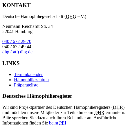
KONTAKT
Deutsche Hämophiliegesellschaft (
DHG
e.V.)
Neumann-Reichardt-Str. 34
22041 Hamburg
040 / 672 29 70
040 / 672 49 44
dhg
( at )
dhg.de
LINKS
Terminkalender
Hämophiliezentren
Präparateliste
Deutsches Hämophilieregister
Wir sind Projektpartner des Deutschen Hämophilieregisters (
DHR
)
und möchten unsere Mitglieder zur Teilnahme am
DHR
ermuntern.
Bitte sprechen Sie dazu auch Ihren Behandler an. Ausführliche
Informationen finden Sie
beim
PEI