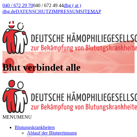
040 / 672 29 70
040 / 672 49 44
dhg
( at )
dhg.de
DATENSCHUTZ
IMPRESSUM
SIT
EMA
P
Blut verbindet alle
MENU
MENU
Blutungskrankheiten
Ablauf der Blutgerinnung