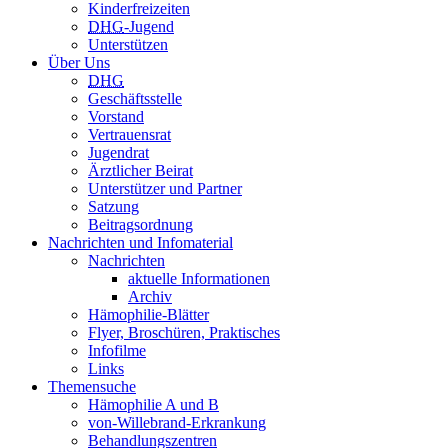
Kinderfreizeiten
DHG
-Jugend
Unterstützen
Über Uns
DHG
Geschäftsstelle
Vorstand
Vertrauensrat
Jugendrat
Ärztlicher Beirat
Unterstützer und Partner
Satzung
Beitragsordnung
Nachrichten und Infomaterial
Nachrichten
aktuelle Informationen
Archiv
Hämophilie-Blätter
Flyer, Broschüren, Praktisches
Infofilme
Links
Themensuche
Hämophilie A und B
von-Willebrand-Erkrankung
Behandlungszentren