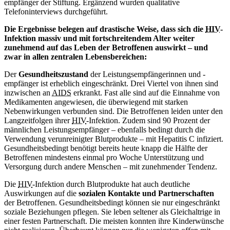
empfänger der Stiftung. Ergänzend wurden qualitative
Telefoninterviews durchgeführt.
Die Ergebnisse belegen auf drastische Weise, dass sich die
HIV
-
Infektion massiv und mit fortschreitendem Alter weiter
zunehmend auf das Leben der Betroffenen auswirkt – und
zwar in allen zentralen Lebensbereichen:
Der
Gesundheitszustand
der Leistungsempfängerinnen und -
empfänger ist erheblich eingeschränkt. Drei Viertel von ihnen sind
inzwischen an
AIDS
erkrankt. Fast alle sind auf die Einnahme von
Medikamenten angewiesen, die überwiegend mit starken
Nebenwirkungen verbunden sind. Die Betroffenen leiden unter den
Langzeitfolgen ihrer
HIV
-Infektion. Zudem sind 90 Prozent der
männlichen Leistungsempfänger – ebenfalls bedingt durch die
Verwendung verunreinigter Blutprodukte – mit Hepatitis C infiziert.
Gesundheitsbedingt benötigt bereits heute knapp die Hälfte der
Betroffenen mindestens einmal pro Woche Unterstützung und
Versorgung durch andere Menschen – mit zunehmender Tendenz.
Die
HIV
-Infektion durch Blutprodukte hat auch deutliche
Auswirkungen auf die
sozialen Kontakte und Partnerschaften
der Betroffenen. Gesundheitsbedingt können sie nur eingeschränkt
soziale Beziehungen pflegen. Sie leben seltener als Gleichaltrige in
einer festen Partnerschaft. Die meisten konnten ihre Kinderwünsche