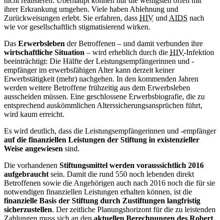
nicht realisieren. Überhaupt können nur die wenigsten offen mit
ihrer Erkrankung umgehen. Viele haben Ablehnung und
Zurückweisungen erlebt. Sie erfahren, dass
HIV
und
AIDS
nach
wie vor gesellschaftlich stigmatisierend wirken.
Das
Erwerbsleben
der Betroffenen – und damit verbunden ihre
wirtschaftliche Situation
– wird erheblich durch die
HIV
-Infektion
beeinträchtigt: Die Hälfte der Leistungsempfängerinnen und -
empfänger im erwerbsfähigen Alter kann derzeit keiner
Erwerbstätigkeit (mehr) nachgehen. In den kommenden Jahren
werden weitere Betroffene frühzeitig aus dem Erwerbsleben
ausscheiden müssen. Eine geschlossene Erwerbsbiografie, die zu
entsprechend auskömmlichen Alterssicherungsansprüchen führt,
wird kaum erreicht.
Es wird deutlich, dass die Leistungsempfängerinnen und -empfänger
auf die finanziellen Leistungen der Stiftung in existenzieller
Weise angewiesen
sind.
Die vorhandenen
Stiftungsmittel werden voraussichtlich 2016
aufgebraucht
sein. Damit die rund 550 noch lebenden direkt
Betroffenen sowie die Angehörigen auch nach 2016 noch die für sie
notwendigen finanziellen Leistungen erhalten können, ist die
finanzielle Basis der Stiftung durch Zustiftungen langfristig
sicherzustellen
. Der zeitliche Planungshorizont für die zu leistenden
Zahlungen muss sich an den
aktuellen Berechnungen des Robert