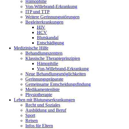
Hämophilie
Von-Willebrand-Erkrankung
ITP und TTP
Weitere Gerinnungsstörungen
Begleiterkrankungen
HIV
HCV
Blutskandal
Entschädigung
Medizinische Hilfe
Behandlungszentren
Klassische Therapieprinzipien
Hämophilie
Von-Willebrand-Erkrankung
Neue Behandlungsmöglichkeiten
Gerinnungspräparate
Gemeinsame Entscheidungsfindung
Medikamentenliste
Physiotherapie
Leben mit Blutungserkrankungen
Recht und Soziales
Ausbildung und Beruf
Sport
Reisen
Infos für Eltern