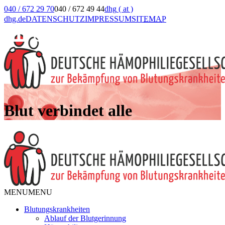
040 / 672 29 70
040 / 672 49 44
dhg
( at )
dhg.de
DATENSCHUTZ
IMPRESSUM
SIT
EMA
P
Blut verbindet alle
MENU
MENU
Blutungskrankheiten
Ablauf der Blutgerinnung