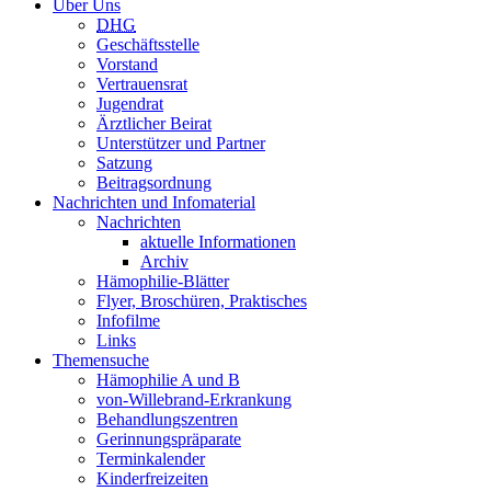
Über Uns
DHG
Geschäftsstelle
Vorstand
Vertrauensrat
Jugendrat
Ärztlicher Beirat
Unterstützer und Partner
Satzung
Beitragsordnung
Nachrichten und Infomaterial
Nachrichten
aktuelle Informationen
Archiv
Hämophilie-Blätter
Flyer, Broschüren, Praktisches
Infofilme
Links
Themensuche
Hämophilie A und B
von-Willebrand-Erkrankung
Behandlungszentren
Gerinnungspräparate
Terminkalender
Kinderfreizeiten