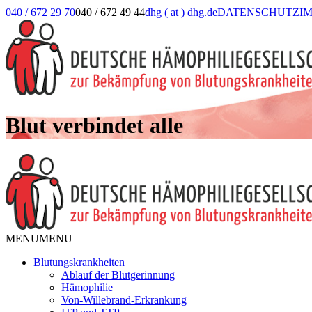
040 / 672 29 70
040 / 672 49 44
dhg
( at )
dhg.de
DATENSCHUTZ
I
Blut verbindet alle
MENU
MENU
Blutungskrankheiten
Ablauf der Blutgerinnung
Hämophilie
Von-Willebrand-Erkrankung