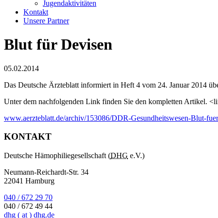
Jugendaktivitäten
Kontakt
Unsere Partner
Blut für Devisen
05.02.2014
Das Deutsche Ärzteblatt informiert in Heft 4 vom 24. Januar 2014 üb
Unter dem nachfolgenden Link finden Sie den kompletten Artikel. <li
www.aerzteblatt.de/archiv/153086/DDR-Gesundheitswesen-Blut-fue
KONTAKT
Deutsche Hämophiliegesellschaft (
DHG
e.V.)
Neumann-Reichardt-Str. 34
22041 Hamburg
040 / 672 29 70
040 / 672 49 44
dhg
( at )
dhg.de