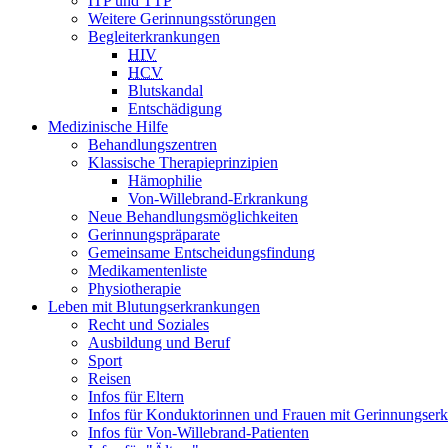
ITP und TTP
Weitere Gerinnungsstörungen
Begleiterkrankungen
HIV
HCV
Blutskandal
Entschädigung
Medizinische Hilfe
Behandlungszentren
Klassische Therapieprinzipien
Hämophilie
Von-Willebrand-Erkrankung
Neue Behandlungsmöglichkeiten
Gerinnungspräparate
Gemeinsame Entscheidungsfindung
Medikamentenliste
Physiotherapie
Leben mit Blutungserkrankungen
Recht und Soziales
Ausbildung und Beruf
Sport
Reisen
Infos für Eltern
Infos für Konduktorinnen und Frauen mit Gerinnungser
Infos für Von-Willebrand-Patienten