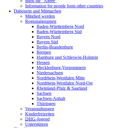
Infos für "Ältere"
Information for people form other countries
Dabeisein und Mitmachen
Mitglied werden
Regionalgruppen
Baden-Württemberg Nord
Baden-Württemberg Süd
Bayern Nord
Bayern Süd
Berlin-Brandenburg
Bremen
Hamburg und Schleswig-Holstein
Hessen
Mecklenburg-Vorpommern
Niedersachsen
Nordrhein-Westfalen Mitte
Nordrhein-Westfalen Nord-Ost
Rheinland-Pfalz & Saarland
Sachsen
Sachsen-Anhalt
Thüringen
Veranstaltungen
Kinderfreizeiten
DHG
-Jugend
Unterstützen