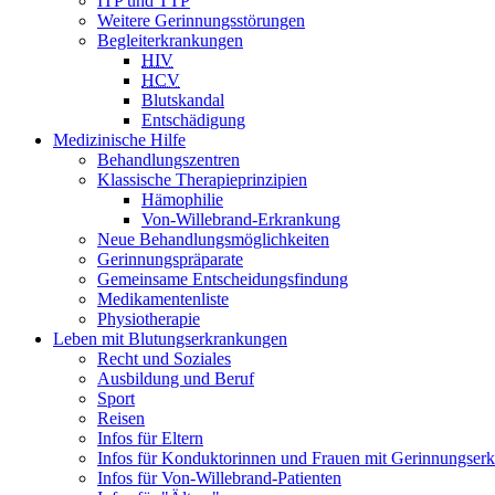
ITP und TTP
Weitere Gerinnungsstörungen
Begleiterkrankungen
HIV
HCV
Blutskandal
Entschädigung
Medizinische Hilfe
Behandlungszentren
Klassische Therapieprinzipien
Hämophilie
Von-Willebrand-Erkrankung
Neue Behandlungsmöglichkeiten
Gerinnungspräparate
Gemeinsame Entscheidungsfindung
Medikamentenliste
Physiotherapie
Leben mit Blutungserkrankungen
Recht und Soziales
Ausbildung und Beruf
Sport
Reisen
Infos für Eltern
Infos für Konduktorinnen und Frauen mit Gerinnungser
Infos für Von-Willebrand-Patienten