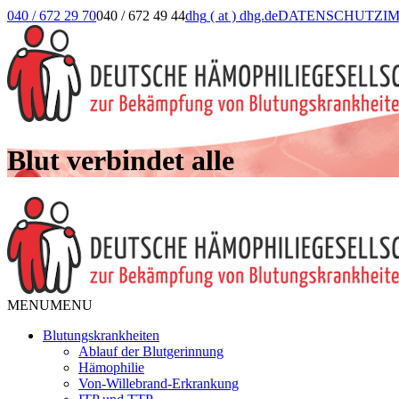
040 / 672 29 70
040 / 672 49 44
dhg
( at )
dhg.de
DATENSCHUTZ
I
Blut verbindet alle
MENU
MENU
Blutungskrankheiten
Ablauf der Blutgerinnung
Hämophilie
Von-Willebrand-Erkrankung