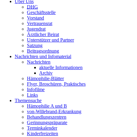
Über Uns
DHG
Geschäftsstelle
Vorstand
Vertrauensrat
Jugendrat
Ärztlicher Beirat
Unterstützer und Partner
Satzung
Beitragsordnung
Nachrichten und Infomaterial
Nachrichten
aktuelle Informationen
Archiv
Hämophilie-Blätter
Flyer, Broschüren, Praktisches
Infofilme
Links
Themensuche
Hämophilie A und B
von-Willebrand-Erkrankung
Behandlungszentren
Gerinnungspräparate
Terminkalender
Kinderfreizeiten