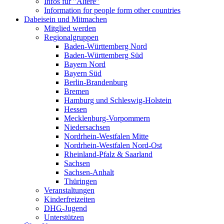
Infos für "Ältere"
Information for people form other countries
Dabeisein und Mitmachen
Mitglied werden
Regionalgruppen
Baden-Württemberg Nord
Baden-Württemberg Süd
Bayern Nord
Bayern Süd
Berlin-Brandenburg
Bremen
Hamburg und Schleswig-Holstein
Hessen
Mecklenburg-Vorpommern
Niedersachsen
Nordrhein-Westfalen Mitte
Nordrhein-Westfalen Nord-Ost
Rheinland-Pfalz & Saarland
Sachsen
Sachsen-Anhalt
Thüringen
Veranstaltungen
Kinderfreizeiten
DHG
-Jugend
Unterstützen