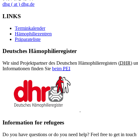
dhg
( at )
dhg.de
LINKS
Terminkalender
Hämophiliezentren
Präparateliste
Deutsches Hämophilieregister
Wir sind Projektpartner des Deutschen Hämophilieregisters (
DHR
) u
Informationen finden Sie
beim
PEI
.
Information for refugees
Do you have questions or do you need help? Feel free to get in touch