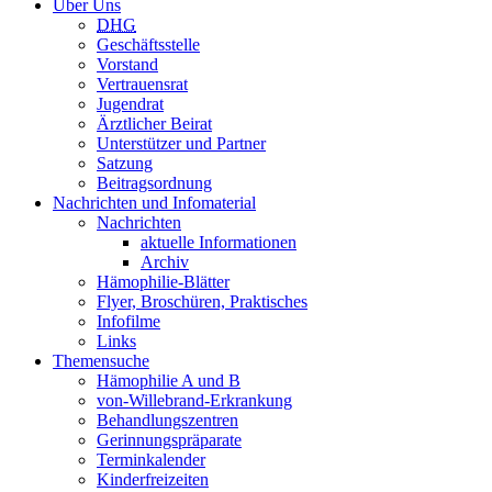
Über Uns
DHG
Geschäftsstelle
Vorstand
Vertrauensrat
Jugendrat
Ärztlicher Beirat
Unterstützer und Partner
Satzung
Beitragsordnung
Nachrichten und Infomaterial
Nachrichten
aktuelle Informationen
Archiv
Hämophilie-Blätter
Flyer, Broschüren, Praktisches
Infofilme
Links
Themensuche
Hämophilie A und B
von-Willebrand-Erkrankung
Behandlungszentren
Gerinnungspräparate
Terminkalender
Kinderfreizeiten