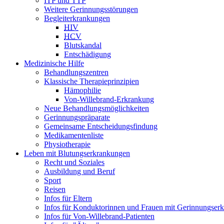
ITP und TTP
Weitere Gerinnungsstörungen
Begleiterkrankungen
HIV
HCV
Blutskandal
Entschädigung
Medizinische Hilfe
Behandlungszentren
Klassische Therapieprinzipien
Hämophilie
Von-Willebrand-Erkrankung
Neue Behandlungsmöglichkeiten
Gerinnungspräparate
Gemeinsame Entscheidungsfindung
Medikamentenliste
Physiotherapie
Leben mit Blutungserkrankungen
Recht und Soziales
Ausbildung und Beruf
Sport
Reisen
Infos für Eltern
Infos für Konduktorinnen und Frauen mit Gerinnungser
Infos für Von-Willebrand-Patienten