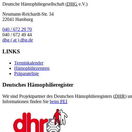
Deutsche Hämophiliegesellschaft (
DHG
e.V.)
Neumann-Reichardt-Str. 34
22041 Hamburg
040 / 672 29 70
040 / 672 49 44
dhg
( at )
dhg.de
LINKS
Terminkalender
Hämophiliezentren
Präparateliste
Deutsches Hämophilieregister
Wir sind Projektpartner des Deutschen Hämophilieregisters (
DHR
) u
Informationen finden Sie
beim
PEI