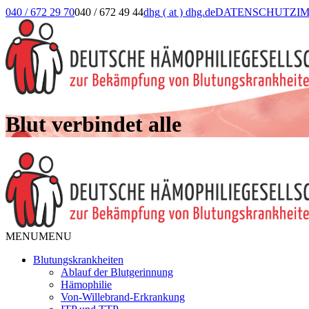
040 / 672 29 70
040 / 672 49 44
dhg
( at )
dhg.de
DATENSCHUTZ
I
Blut verbindet alle
MENU
MENU
Blutungskrankheiten
Ablauf der Blutgerinnung
Hämophilie
Von-Willebrand-Erkrankung