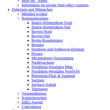
Infos für "Ältere"
Information for people form other countries
Dabeisein und Mitmachen
Mitglied werden
Regionalgruppen
Baden-Württemberg Nord
Baden-Württemberg Süd
Bayern Nord
Bayern Süd
Berlin-Brandenburg
Bremen
Hamburg und Schleswig-Holstein
Hessen
Mecklenburg-Vorpommern
Niedersachsen
Nordrhein-Westfalen Mitte
Nordrhein-Westfalen Nord-Ost
Rheinland-Pfalz & Saarland
Sachsen
Sachsen-Anhalt
Thüringen
Veranstaltungen
Kinderfreizeiten
DHG
-Jugend
Unterstützen