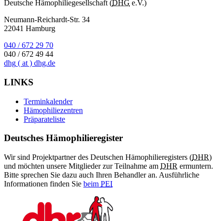
Deutsche Hämophiliegesellschaft (
DHG
e.V.)
Neumann-Reichardt-Str. 34
22041 Hamburg
040 / 672 29 70
040 / 672 49 44
dhg
( at )
dhg.de
LINKS
Terminkalender
Hämophiliezentren
Präparateliste
Deutsches Hämophilieregister
Wir sind Projektpartner des Deutschen Hämophilieregisters (
DHR
)
und möchten unsere Mitglieder zur Teilnahme am
DHR
ermuntern.
Bitte sprechen Sie dazu auch Ihren Behandler an. Ausführliche
Informationen finden Sie
beim
PEI