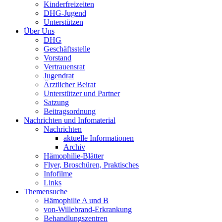
Kinderfreizeiten
DHG
-Jugend
Unterstützen
Über Uns
DHG
Geschäftsstelle
Vorstand
Vertrauensrat
Jugendrat
Ärztlicher Beirat
Unterstützer und Partner
Satzung
Beitragsordnung
Nachrichten und Infomaterial
Nachrichten
aktuelle Informationen
Archiv
Hämophilie-Blätter
Flyer, Broschüren, Praktisches
Infofilme
Links
Themensuche
Hämophilie A und B
von-Willebrand-Erkrankung
Behandlungszentren