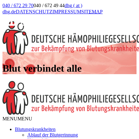
040 / 672 29 70
040 / 672 49 44
dhg
( at )
dhg.de
DATENSCHUTZ
IMPRESSUM
SIT
EMA
P
Blut verbindet alle
MENU
MENU
Blutungskrankheiten
Ablauf der Blutgerinnung