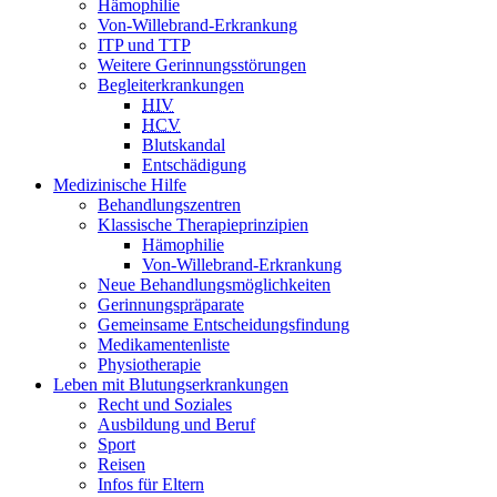
Hämophilie
Von-Willebrand-Erkrankung
ITP und TTP
Weitere Gerinnungsstörungen
Begleiterkrankungen
HIV
HCV
Blutskandal
Entschädigung
Medizinische Hilfe
Behandlungszentren
Klassische Therapieprinzipien
Hämophilie
Von-Willebrand-Erkrankung
Neue Behandlungsmöglichkeiten
Gerinnungspräparate
Gemeinsame Entscheidungsfindung
Medikamentenliste
Physiotherapie
Leben mit Blutungserkrankungen
Recht und Soziales
Ausbildung und Beruf
Sport
Reisen
Infos für Eltern