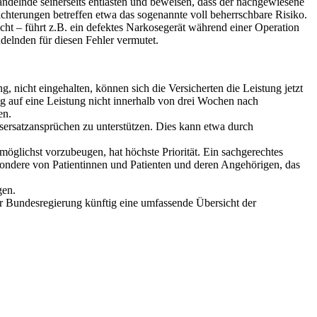
andelnde seinerseits entlasten und beweisen, dass der nachgewiesene
ichterungen betreffen etwa das sogenannte voll beherrschbare Risiko.
cht – führt z.B. ein defektes Narkosegerät während einer Operation
delnden für diesen Fehler vermutet.
 nicht eingehalten, können sich die Versicherten die Leistung jetzt
g auf eine Leistung nicht innerhalb von drei Wochen nach
en.
sersatzansprüchen zu unterstützen. Dies kann etwa durch
öglichst vorzubeugen, hat höchste Priorität. Ein sachgerechtes
ondere von Patientinnen und Patienten und deren Angehörigen, das
gen.
er Bundesregierung künftig eine umfassende Übersicht der