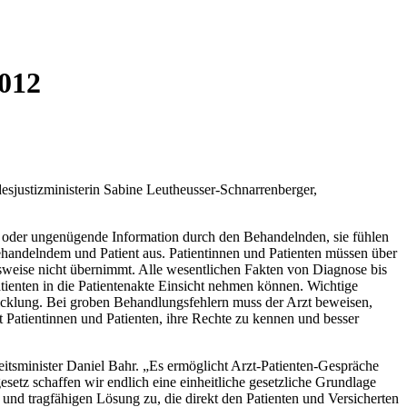
2012
esjustizministerin Sabine Leutheusser-Schnarrenberger,
de oder ungenügende Information durch den Behandelnden, sie fühlen
Behandelndem und Patient aus. Patientinnen und Patienten müssen über
weise nicht übernimmt. Alle wesentlichen Fakten von Diagnose bis
Patienten in die Patientenakte Einsicht nehmen können. Wichtige
wicklung. Bei groben Behandlungsfehlern muss der Arzt beweisen,
 Patientinnen und Patienten, ihre Rechte zu kennen und besser
eitsminister Daniel Bahr. „Es ermöglicht Arzt-Patienten-Gespräche
etz schaffen wir endlich eine einheitliche gesetzliche Grundlage
und tragfähigen Lösung zu, die direkt den Patienten und Versicherten