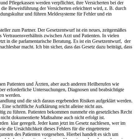
nd Pflegekassen werden verpflichtet, ihre Versicherten bei der
ie Beweisführung der Versicherten erleichtert wird, z. B. durch
idungskultur und führen Meldesysteme für Fehler und ein
teller zum Partner. Der Gesetzentwurf ist ein neues, zeitgemäßes
s Vertrauensverhältnis zwischen Arzt und Patienten. In vielen
tzt in die parlamentarische Beratung. Es ist ein Gesetzentwurf, der
chlesbar macht. Ich bin sicher, dass das Gesetz dazu beiträgt, dass
en Patienten und Ärzten, aber auch anderen Heilberufen wie
ber erforderliche Untersuchungen, Diagnosen und beabsichtigte
men werden.
andlung und die sich daraus ergebenden Risiken aufgeklärt werden.
ine schriftliche Aufklärung reicht alleine nicht aus.
ältig zu führen. Patienten bekommen nunmehr ein gesetzliches Recht
 nicht dokumentierte Maßnahme auch nicht erfolgt ist.
en klar geregelt. Jeder kann jetzt im Gesetz nachlesen, wer im
 die Ursächlichkeit dieses Fehlers für die eingetretene
nsten des Patienten vorgesehen. Hierbei handelt es sich um