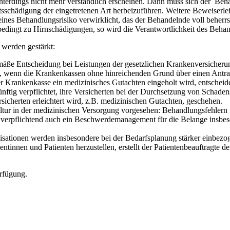
echterdings nicht mehr verständlich erscheinen. Dann muss sich der Beh
tsschädigung der eingetretenen Art herbeizuführen. Weitere Beweiserle
ines Behandlungsrisiko verwirklicht, das der Behandelnde voll beherrs
bedingt zu Hirnschädigungen, so wird die Verantwortlichkeit des Behan
 werden gestärkt:
mäße Entscheidung bei Leistungen der gesetzlichen Krankenversicherung,
tet, wenn die Krankenkassen ohne hinreichenden Grund über einen Antra
 Krankenkasse ein medizinisches Gutachten eingeholt wird, entscheid
ftig verpflichtet, ihre Versicherten bei der Durchsetzung von Schaden
sicherten erleichtert wird, z.B. medizinischen Gutachten, geschehen.
tur in der medizinischen Versorgung vorgesehen: Behandlungsfehlern m
 verpflichtend auch ein Beschwerdemanagement für die Belange insbes
nisationen werden insbesondere bei der Bedarfsplanung stärker einbezo
tinnen und Patienten herzustellen, erstellt der Patientenbeauftragte d
rfügung.