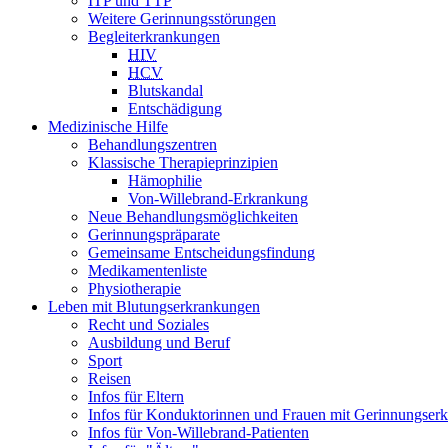
ITP und TTP
Weitere Gerinnungsstörungen
Begleiterkrankungen
HIV
HCV
Blutskandal
Entschädigung
Medizinische Hilfe
Behandlungszentren
Klassische Therapieprinzipien
Hämophilie
Von-Willebrand-Erkrankung
Neue Behandlungsmöglichkeiten
Gerinnungspräparate
Gemeinsame Entscheidungsfindung
Medikamentenliste
Physiotherapie
Leben mit Blutungserkrankungen
Recht und Soziales
Ausbildung und Beruf
Sport
Reisen
Infos für Eltern
Infos für Konduktorinnen und Frauen mit Gerinnungser
Infos für Von-Willebrand-Patienten