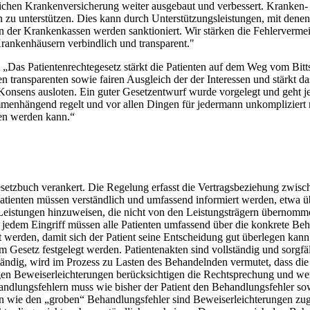
ichen Krankenversicherung weiter ausgebaut und verbessert. Kranken- u
 unterstützen. Dies kann durch Unterstützungsleistungen, mit denen d
 der Krankenkassen werden sanktioniert. Wir stärken die Fehlerverme
nkenhäusern verbindlich und transparent."
„Das Patientenrechtegesetz stärkt die Patienten auf dem Weg vom Bitts
 transparenten sowie fairen Ausgleich der der Interessen und stärkt da
Konsens ausloten. Ein guter Gesetzentwurf wurde vorgelegt und geht je
menhängend regelt und vor allen Dingen für jedermann unkompliziert na
den werden kann.“
etzbuch verankert. Die Regelung erfasst die Vertragsbeziehung zwisch
tienten müssen verständlich und umfassend informiert werden, etwa ü
e Leistungen hinzuweisen, die nicht von den Leistungsträgern übernom
 jedem Eingriff müssen alle Patienten umfassend über die konkrete Beh
werden, damit sich der Patient seine Entscheidung gut überlegen kann. E
 Gesetz festgelegt werden. Patientenakten sind vollständig und sorgf
ständig, wird im Prozess zu Lasten des Behandelnden vermutet, dass die
en Beweiserleichterungen berücksichtigen die Rechtsprechung und werd
lungsfehlern muss wie bisher der Patient den Behandlungsfehler sowie
 wie den „groben“ Behandlungsfehler sind Beweiserleichterungen zugu