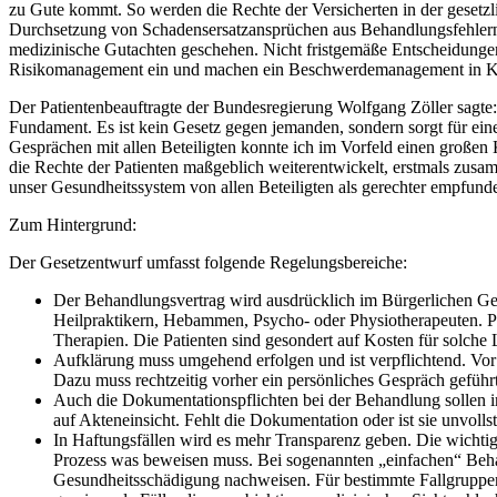
zu Gute kommt. So werden die Rechte der Versicherten in der gesetzl
Durchsetzung von Schadensersatzansprüchen aus Behandlungsfehlern zu
medizinische Gutachten geschehen. Nicht fristgemäße Entscheidungen
Risikomanagement ein und machen ein Beschwerdemanagement in Kra
Der Patientenbeauftragte der Bundesregierung Wolfgang Zöller sagte: 
Fundament. Es ist kein Gesetz gegen jemanden, sondern sorgt für einen
Gesprächen mit allen Beteiligten konnte ich im Vorfeld einen großen 
die Rechte der Patienten maßgeblich weiterentwickelt, erstmals zusam
unser Gesundheitssystem von allen Beteiligten als gerechter empfun
Zum Hintergrund:
Der Gesetzentwurf umfasst folgende Regelungsbereiche:
Der Behandlungsvertrag wird ausdrücklich im Bürgerlichen Ges
Heilpraktikern, Hebammen, Psycho- oder Physiotherapeuten. Pa
Therapien. Die Patienten sind gesondert auf Kosten für solch
Aufklärung muss umgehend erfolgen und ist verpflichtend. Vor
Dazu muss rechtzeitig vorher ein persönliches Gespräch geführt 
Auch die Dokumentationspflichten bei der Behandlung sollen im
auf Akteneinsicht. Fehlt die Dokumentation oder ist sie unvoll
In Haftungsfällen wird es mehr Transparenz geben. Die wichtig
Prozess was beweisen muss. Bei sogenannten „einfachen“ Behand
Gesundheitsschädigung nachweisen. Für bestimmte Fallgruppen