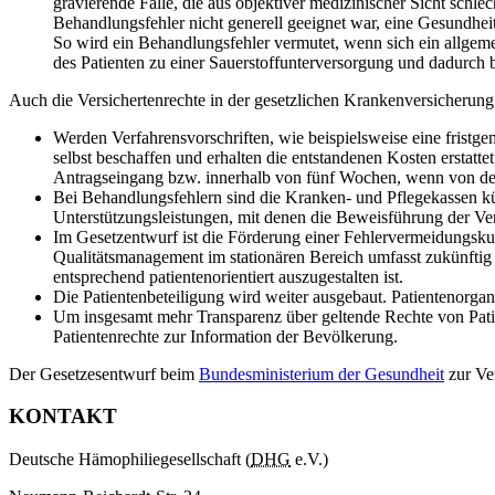
gravierende Fälle, die aus objektiver medizinischer Sicht schl
Behandlungsfehler nicht generell geeignet war, eine Gesundhei
So wird ein Behandlungsfehler vermutet, wenn sich ein allgeme
des Patienten zu einer Sauerstoffunterversorgung und dadurch 
Auch die Versichertenrechte in der gesetzlichen Krankenversicherung
Werden Verfahrensvorschriften, wie beispielsweise eine fristge
selbst beschaffen und erhalten die entstandenen Kosten erstat
Antragseingang bzw. innerhalb von fünf Wochen, wenn von der
Bei Behandlungsfehlern sind die Kranken- und Pflegekassen kün
Unterstützungsleistungen, mit denen die Beweisführung der Ver
Im Gesetzentwurf ist die Förderung einer Fehlervermeidungskul
Qualitätsmanagement im stationären Bereich umfasst zukünftig
entsprechend patientenorientiert auszugestalten ist.
Die Patientenbeteiligung wird weiter ausgebaut. Patientenorga
Um insgesamt mehr Transparenz über geltende Rechte von Patien
Patientenrechte zur Information der Bevölkerung.
Der Gesetzesentwurf beim
Bundesministerium der Gesundheit
zur Ve
KONTAKT
Deutsche Hämophiliegesellschaft (
DHG
e.V.)