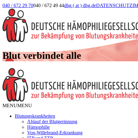
040 / 672 29 70
040 / 672 49 44
dhg
( at )
dhg.de
DATENSCHUTZ
I
Blut verbindet alle
MENU
MENU
Blutungskrankheiten
Ablauf der Blutgerinnung
Hämophilie
Von-Willebrand-Erkrankung