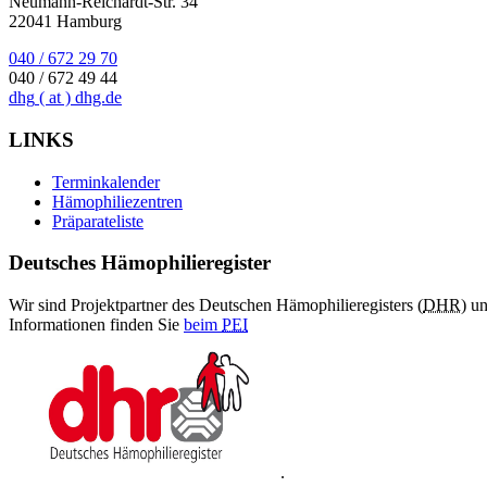
Neumann-Reichardt-Str. 34
22041 Hamburg
040 / 672 29 70
040 / 672 49 44
dhg
( at )
dhg.de
LINKS
Terminkalender
Hämophiliezentren
Präparateliste
Deutsches Hämophilieregister
Wir sind Projektpartner des Deutschen Hämophilieregisters (
DHR
) u
Informationen finden Sie
beim
PEI
.