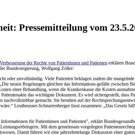
it: Pressemitteilung vom 23.5.
Verbesserung der Rechte von Patientinnen und Patienten
erklären Bund
der Bundesregierung, Wolfgang Zöller:
nicht oder unvollständig. Viele Patienten beklagen zudem die mangeln
er. „Die neuen Regelungen gleichen das Informations-gefälle zwischen 
e Kosten einer Behandlung, wenn die Krankenkasse die Kosten ausnahms
ie Patientenakte das wichtigste Dokument. Es wird sichergestellt, dass 
eden nachvollziehbar gemacht. Sie beruhen auf der Rechtsprechungsent
wäre.“ Leutheusser-Schnarrenberger fasst zusammen: „Das Gesetz hilft
 Informationen für Patientinnen und Patienten", erklärt Bundesgesundh
Leistungserbringern. Mit dem gemeinsam vorgelegten Patientenrechteges
wesen. Damit führen wir eine jahrzehntelange Diskussion einer guten 