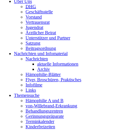
Über Uns
DHG
Geschäftsstelle
Vorstand
Vertrauensrat
Jugendrat
Ärztlicher Beirat
Unterstützer und Partner
Satzung
Beitragsordnung
Nachrichten und Infomaterial
Nachrichten
aktuelle Informationen
Archiv
Hämophilie-Blätter
Flyer, Broschüren, Praktisches
Infofilme
Links
Themensuche
Hämophilie A und B
von-Willebrand-Erkrankung
Behandlungszentren
Gerinnungspräparate
Terminkalender
Kinderfreizeiten