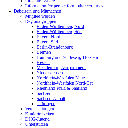
Infos für "Ältere"
Information for people form other countries
Dabeisein und Mitmachen
Mitglied werden
Regionalgruppen
Baden-Württemberg Nord
Baden-Württemberg Süd
Bayern Nord
Bayern Süd
Berlin-Brandenburg
Bremen
Hamburg und Schleswig-Holstein
Hessen
Mecklenburg-Vorpommern
Niedersachsen
Nordrhein-Westfalen Mitte
Nordrhein-Westfalen Nord-Ost
Rheinland-Pfalz & Saarland
Sachsen
Sachsen-Anhalt
Thüringen
Veranstaltungen
Kinderfreizeiten
DHG
-Jugend
Unterstützen