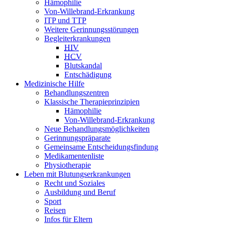
Hämophilie
Von-Willebrand-Erkrankung
ITP und TTP
Weitere Gerinnungsstörungen
Begleiterkrankungen
HIV
HCV
Blutskandal
Entschädigung
Medizinische Hilfe
Behandlungszentren
Klassische Therapieprinzipien
Hämophilie
Von-Willebrand-Erkrankung
Neue Behandlungsmöglichkeiten
Gerinnungspräparate
Gemeinsame Entscheidungsfindung
Medikamentenliste
Physiotherapie
Leben mit Blutungserkrankungen
Recht und Soziales
Ausbildung und Beruf
Sport
Reisen
Infos für Eltern