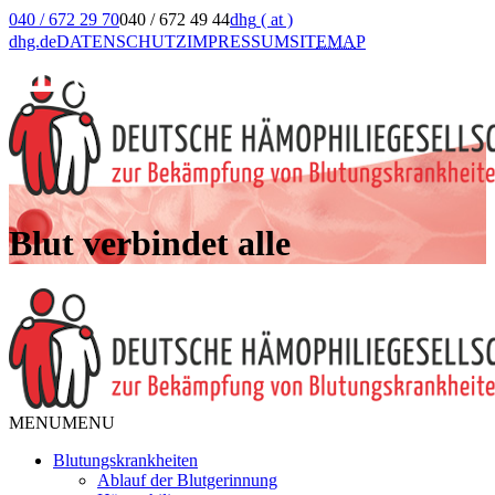
040 / 672 29 70
040 / 672 49 44
dhg
( at )
dhg.de
DATENSCHUTZ
IMPRESSUM
SIT
EMA
P
Blut verbindet alle
MENU
MENU
Blutungskrankheiten
Ablauf der Blutgerinnung