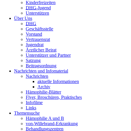
Kinderfreizeiten
DHG
-Jugend
Unterstützen
Über Uns
DHG
Geschäftsstelle
Vorstand
Vertrauensrat
Jugendrat
Ärztlicher Beirat
Unterstützer und Partner
Satzung
Beitragsordnung
Nachrichten und Infomaterial
Nachrichten
aktuelle Informationen
Archiv
Hämophilie-Blätter
Flyer, Broschüren, Praktisches
Infofilme
Links
Themensuche
Hämophilie A und B
von-Willebrand-Erkrankung
Behandlungszentren