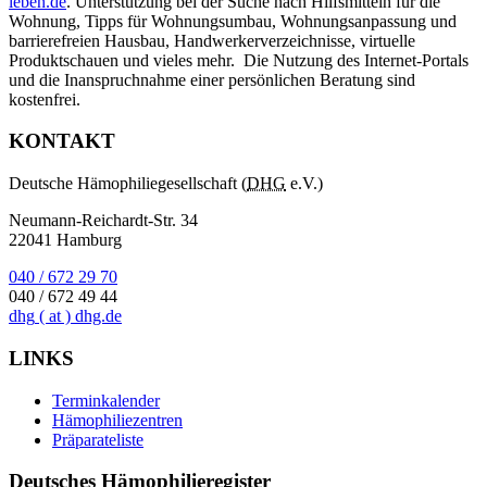
leben.de
. Unterstützung bei der Suche nach Hilfsmitteln für die
Wohnung, Tipps für Wohnungsumbau, Wohnungsanpassung und
barrierefreien Hausbau, Handwerkerverzeichnisse, virtuelle
Produktschauen und vieles mehr. Die Nutzung des Internet-Portals
und die Inanspruchnahme einer persönlichen Beratung sind
kostenfrei.
KONTAKT
Deutsche Hämophiliegesellschaft (
DHG
e.V.)
Neumann-Reichardt-Str. 34
22041 Hamburg
040 / 672 29 70
040 / 672 49 44
dhg
( at )
dhg.de
LINKS
Terminkalender
Hämophiliezentren
Präparateliste
Deutsches Hämophilieregister