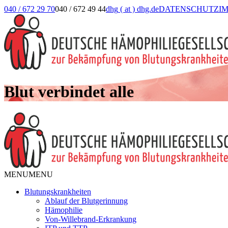
040 / 672 29 70
040 / 672 49 44
dhg
( at )
dhg.de
DATENSCHUTZ
I
Blut verbindet alle
MENU
MENU
Blutungskrankheiten
Ablauf der Blutgerinnung
Hämophilie
Von-Willebrand-Erkrankung