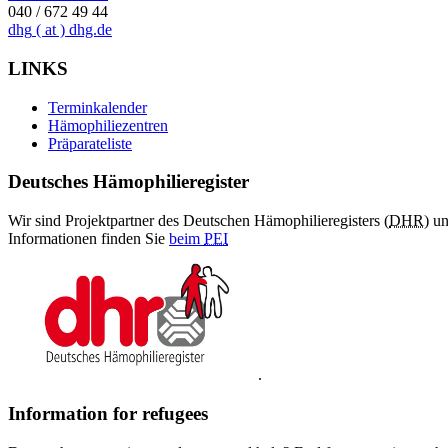
040 / 672 49 44
dhg
( at )
dhg.de
LINKS
Terminkalender
Hämophiliezentren
Präparateliste
Deutsches Hämophilieregister
Wir sind Projektpartner des Deutschen Hämophilieregisters (
DHR
) u
Informationen finden Sie
beim
PEI
.
Information for refugees