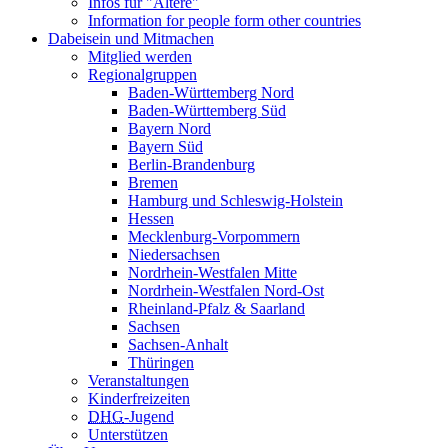
Infos für "Ältere"
Information for people form other countries
Dabeisein und Mitmachen
Mitglied werden
Regionalgruppen
Baden-Württemberg Nord
Baden-Württemberg Süd
Bayern Nord
Bayern Süd
Berlin-Brandenburg
Bremen
Hamburg und Schleswig-Holstein
Hessen
Mecklenburg-Vorpommern
Niedersachsen
Nordrhein-Westfalen Mitte
Nordrhein-Westfalen Nord-Ost
Rheinland-Pfalz & Saarland
Sachsen
Sachsen-Anhalt
Thüringen
Veranstaltungen
Kinderfreizeiten
DHG
-Jugend
Unterstützen