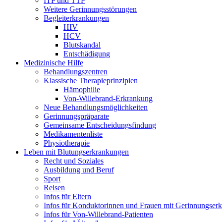
ITP und TTP
Weitere Gerinnungsstörungen
Begleiterkrankungen
HIV
HCV
Blutskandal
Entschädigung
Medizinische Hilfe
Behandlungszentren
Klassische Therapieprinzipien
Hämophilie
Von-Willebrand-Erkrankung
Neue Behandlungsmöglichkeiten
Gerinnungspräparate
Gemeinsame Entscheidungsfindung
Medikamentenliste
Physiotherapie
Leben mit Blutungserkrankungen
Recht und Soziales
Ausbildung und Beruf
Sport
Reisen
Infos für Eltern
Infos für Konduktorinnen und Frauen mit Gerinnungser
Infos für Von-Willebrand-Patienten