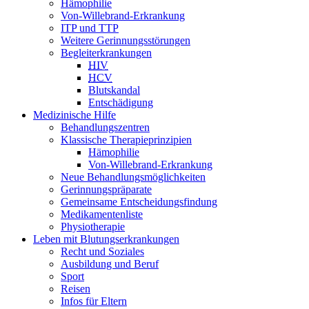
Hämophilie
Von-Willebrand-Erkrankung
ITP und TTP
Weitere Gerinnungsstörungen
Begleiterkrankungen
HIV
HCV
Blutskandal
Entschädigung
Medizinische Hilfe
Behandlungszentren
Klassische Therapieprinzipien
Hämophilie
Von-Willebrand-Erkrankung
Neue Behandlungsmöglichkeiten
Gerinnungspräparate
Gemeinsame Entscheidungsfindung
Medikamentenliste
Physiotherapie
Leben mit Blutungserkrankungen
Recht und Soziales
Ausbildung und Beruf
Sport
Reisen
Infos für Eltern