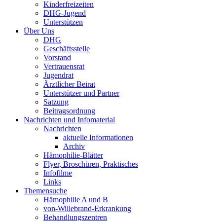
Kinderfreizeiten
DHG
-Jugend
Unterstützen
Über Uns
DHG
Geschäftsstelle
Vorstand
Vertrauensrat
Jugendrat
Ärztlicher Beirat
Unterstützer und Partner
Satzung
Beitragsordnung
Nachrichten und Infomaterial
Nachrichten
aktuelle Informationen
Archiv
Hämophilie-Blätter
Flyer, Broschüren, Praktisches
Infofilme
Links
Themensuche
Hämophilie A und B
von-Willebrand-Erkrankung
Behandlungszentren