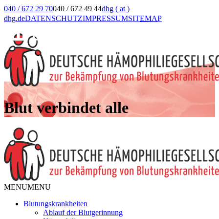
040 / 672 29 70
040 / 672 49 44
dhg
( at )
dhg.de
DATENSCHUTZ
IMPRESSUM
SIT
EMA
P
Blut verbindet alle
MENU
MENU
Blutungskrankheiten
Ablauf der Blutgerinnung